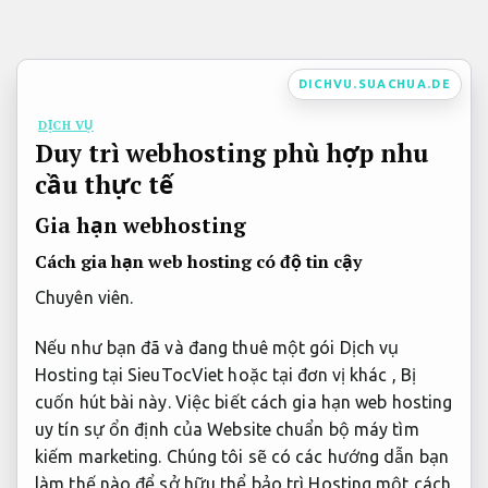
Bỏ
qua
nội
DICHVU.SUACHUA.DE
dung
DỊCH VỤ
Duy trì webhosting phù hợp nhu
cầu thực tế
Gia hạn webhosting
Cách gia hạn web hosting có độ tin cậy
Chuyên viên.
Nếu như bạn đã và đang thuê một gói Dịch vụ
Hosting tại SieuTocViet hoặc tại đơn vị khác , Bị
cuốn hút bài này. Việc biết cách gia hạn web hosting
uy tín sự ổn định của Website chuẩn bộ máy tìm
kiếm marketing. Chúng tôi sẽ có các hướng dẫn bạn
làm thế nào để sở hữu thể bảo trì Hosting một cách