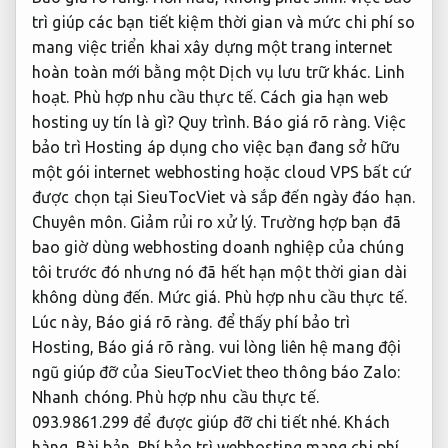
trì giúp các bạn tiết kiệm thời gian và mức chi phí so
mang việc triển khai xây dựng một trang internet
hoàn toàn mới bằng một Dịch vụ lưu trữ khác.
Linh
hoạt.
Phù hợp nhu cầu thực tế.
Cách gia hạn web
hosting uy tín là gì?
Quy trình.
Báo giá rõ ràng.
Việc
bảo trì Hosting áp dụng cho việc bạn đang sở hữu
một gói internet webhosting hoặc cloud VPS bất cứ
được chọn tại SieuTocViet và sắp đến ngày đáo hạn.
Chuyên môn.
Giảm rủi ro xử lý.
Trường hợp bạn đã
bao giờ dùng webhosting doanh nghiệp của chúng
tôi trước đó nhưng nó đã hết hạn một thời gian dài
không dùng đến.
Mức giá.
Phù hợp nhu cầu thực tế.
Lúc này,
Báo giá rõ ràng.
để thấy phí bảo trì
Hosting,
Báo giá rõ ràng.
vui lòng liên hệ mang đội
ngũ giúp đỡ của SieuTocViet theo thông báo Zalo:
Nhanh chóng.
Phù hợp nhu cầu thực tế.
093.9861.299 để được giúp đỡ chi tiết nhé.
Khách
hàng.
Bài bản.
Phí bảo trì webhosting mang chi phí