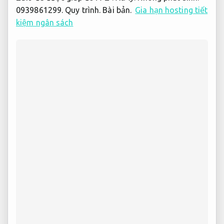
0939861299.
Quy trình.
Bài bản.
Gia hạn hosting tiết
kiệm ngân sách
Web nhà hàng nhanh chóng bài bản
Cách bảo trì web hosting
Các hướng triển khai của Sieutocviet được tự động
thông báo và cách bảo trì webhosting kịp thời khi
các bạn thanh toán.
Chuyên môn.
Hỗ trợ kịp thời.
Để
hạng mục Dịch vụ chính hãng không bị ảnh hưởng
và cản trở công việc của bạn,
Bài bản.
Sieutocviet
hướng dẫn bạn cách gia hạn web hosting có độ tin
cậy trước khi webhosting hết hạn.
Hỗ trợ.
Hỗ trợ kịp
thời.
Nếu bạn nên bảo trì Dịch vụ giá rẻ trước thời