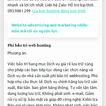
nhanh và lợi ích nhất. Liên hệ Zalo:
Hỗ trợ kịp thời.
093.9861.299
Gia hạn hosting đúng quy trình
Website advertising and marketing nhiều
mẫu mã tối ưu nguồn lực
Phí bảo trì web hosting
Phương án.
Việc bảo trì hạng mục Dịch vụ giá rẻ lưu trữ cũng
cho phép các bạn tiếp tục dùng các chức năng và
Dịch vụ do nhà sản xuất phí bảo trì webhosting,
Phù
hợp nhu cầu thực tế.
Dịch vụ chính hãng lưu trữ sản
xuất,
Bài bản.
bao gồm băng thông,
Tư vấn tận tâm.
dung lượng lưu trữ,
Không phát sinh.
e-mail,
Giảm
rủi ro xử lý.
bảo mật và giúp đỡ công nghệ.
Kiểm tra.
Báo giá rõ ràng.
Hơn nữa,
Không phát sinh.
việc bảo