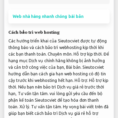
hạn,
Tư vấn tận tâm.
vui lòng gửi yêu cầu đến bộ
phận kế toán Sieutocviet để tạo hóa đơn thanh
toán.
Xử lý.
Tư vấn tận tâm.
Hy vọng bài viết trên đã
giúp bạn biết cách bảo trì Dịch vụ giá rẻ hỗ trợ
webhosting tại Sieutocviet và hiểu được tầm cần
thiết của việc bảo trì khi dùng giải pháp.
Mức giá.
Tư vấn tận tâm.
Nếu sở hữu thắc mắc gì về chính
sách bảo trì hoặc cách gia hạn webhosting,
Bài bản.
bạn sở hữu thể bình luận bên dưới để Sieutocviet
giúp đỡ tiết kiệm thời gian.
Không phát sinh.
chi phí
đa dạng để bảo trì web site hằng năm khoảng
500.000 – 3.000.000 VNĐ tùy theo nhu cầu cụ thể
dùng. Trong đó:
+ Ngân sách bảo trì tên miền: từ
250.000 – 750.000 VNĐ /1 năm.
+ Chí phí bảo trì webhosting: từ 14.000 – 220.000
VNĐ / 1 tháng.
Các bạn chỉ buộc buộc phải liên hệ Zalo :