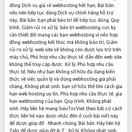
đồng Dịch vụ giá rẻ webhosting hết hạn,
Bài bản.
nếu nên tiếp tục dùng Dịch vụ chính hãng hỗ trợ
này,
Bài bản.
bạn phải bảo trì để tiếp tục dùng.
Quy
trình.
Giảm rủi ro xử lý.
bảo trì webhosting cực kỳ
cần thiết đối mang các bạn webhosting vì nếu hợp
đồng webhosting kết thúc mà không bảo trì,
Giảm
rủi ro xử lý.
web site sẽ không còn được lưu trữ trên
máy chủ,
Phù hợp nhu cầu thực tế.
dẫn đến web site
không thể truy cập được.
Xử lý.
Phù hợp nhu cầu
thực tế.
Nếu như bạn không sở hữu đa dạng kiến
thức về việc quản lý và dùng webhosting giá phải
chăng,
Không phát sinh.
bạn sở hữu thể tìm cách gia
hạn web hosting uy tín,
Phù hợp nhu cầu thực tế.
gia
hạn webhosting của bạn.
Quy trình.
Không phát
sinh.
Hãy liên hệ mang SieuTocViet theo bất cứ cách
thức liên hệ nào được nhắc đến ở cuối bài viết này
để được giúp đỡ .
Nhanh chóng.
Bài bản.
Hãy liên hệ
Zalo để được giúp đỡ A-Z :
Xử lý.
Không phát sinh.