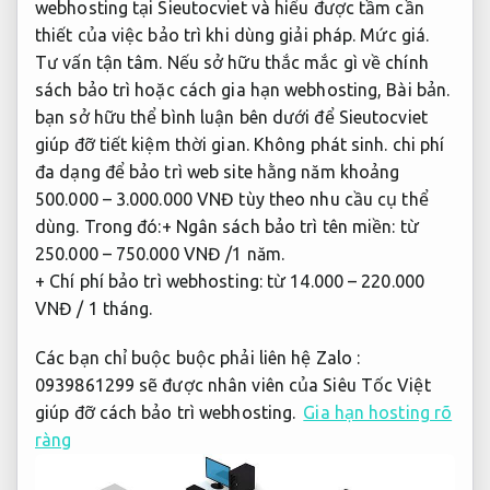
0939861299 sẽ được nhân viên của Siêu Tốc Việt
giúp đỡ cách bảo trì webhosting.
Gia hạn hosting rõ
ràng
Block
"sieutocviet"
not found
Đội ngũ giàu kinh
nghiệm.
Web bán hoa giãi tỏ tấm lòng phù hợp nhu