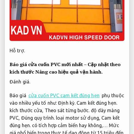
Hỗ trợ.
Báo giá cửa cuốn PVC mới nhất – Cập nhật theo
kích thước
Nâng cao hiệu quả vận hành.
Đánh giá.
Báo giá
cửa cuốn PVC cam kết đúng hẹn
phụ thuộc
vào nhiều yếu tố như:
Định kỳ.
Cam kết đúng hẹn.
kích thước cửa,
Theo sát từng bước.
độ dày màng
PVC,
Đúng quy trình.
loại motor sử dụng,
Cam kết
đúng hẹn.
có tích hợp cảm biến hay không,… Mức
giá phổ biến trong thực tế dao động từ 15 triệu đến