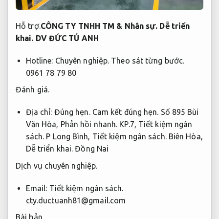
Hỗ trợ.
CÔNG TY TNHH TM &
Nhân sự.
Dễ triển
khai.
DV ĐỨC TÚ ANH
Hotline:
Chuyên nghiệp.
Theo sát từng bước.
0961 78 79 80
Đánh giá.
Địa chỉ:
Đúng hẹn.
Cam kết đúng hẹn.
Số 895 Bùi
Văn Hòa,
Phản hồi nhanh.
KP.7,
Tiết kiệm ngân
sách.
P Long Bình,
Tiết kiệm ngân sách.
Biên Hòa,
Dễ triển khai.
Đồng Nai
Dịch vụ chuyên nghiệp.
Email:
Tiết kiệm ngân sách.
cty.ductuanh81@gmail.com
Bài bản.