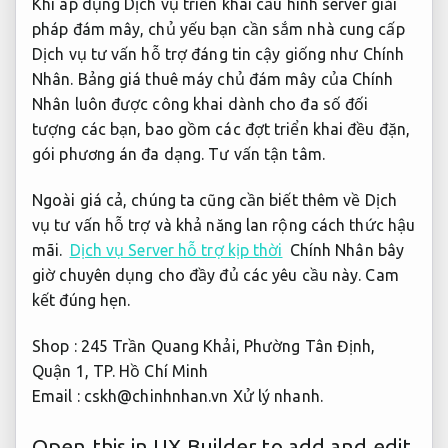
Khi áp dụng Dịch vụ triển khai cấu hình server giải
pháp đám mây, chủ yếu bạn cần sắm nhà cung cấp
Dịch vụ tư vấn hỗ trợ đáng tin cậy giống như Chính
Nhân. Bảng giá thuê máy chủ đám mây của Chính
Nhân luôn được công khai dành cho đa số đối
tượng các bạn, bao gồm các đợt triển khai đều đặn,
gói phương án đa dạng.
Tư vấn tận tâm.
Ngoài giá cả, chúng ta cũng cần biết thêm về Dịch
vụ tư vấn hỗ trợ và khả năng lan rộng cách thức hậu
mãi.
Dịch vụ Server hỗ trợ kịp thời
Chính Nhân bây
giờ chuyên dụng cho đầy đủ các yêu cầu này.
Cam
kết đúng hẹn.
Shop : 245 Trần Quang Khải, Phường Tân Định,
Quận 1, TP. Hồ Chí Minh
Email :
cskh@chinhnhan.vn
Xử lý nhanh.
Open this in UX Builder to add and edit