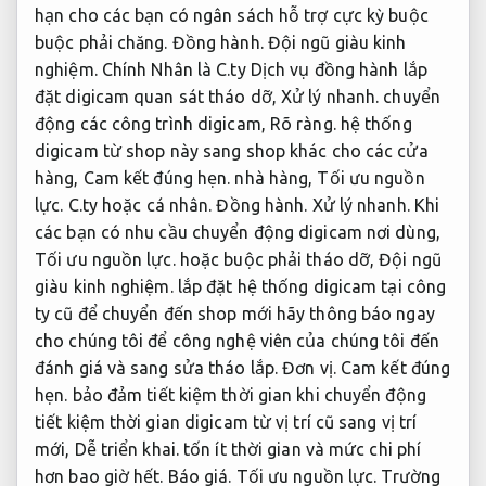
hạn cho các bạn có ngân sách hỗ trợ cực kỳ buộc
buộc phải chăng.
Đồng hành.
Đội ngũ giàu kinh
nghiệm.
Chính Nhân là C.ty Dịch vụ đồng hành lắp
đặt digicam quan sát tháo dỡ,
Xử lý nhanh.
chuyển
động các công trình digicam,
Rõ ràng.
hệ thống
digicam từ shop này sang shop khác cho các cửa
hàng,
Cam kết đúng hẹn.
nhà hàng,
Tối ưu nguồn
lực.
C.ty hoặc cá nhân.
Đồng hành.
Xử lý nhanh.
Khi
các bạn có nhu cầu chuyển động digicam nơi dùng,
Tối ưu nguồn lực.
hoặc buộc phải tháo dỡ,
Đội ngũ
giàu kinh nghiệm.
lắp đặt hệ thống digicam tại công
ty cũ để chuyển đến shop mới hãy thông báo ngay
cho chúng tôi để công nghệ viên của chúng tôi đến
đánh giá và sang sửa tháo lắp.
Đơn vị.
Cam kết đúng
hẹn.
bảo đảm tiết kiệm thời gian khi chuyển động
tiết kiệm thời gian digicam từ vị trí cũ sang vị trí
mới,
Dễ triển khai.
tốn ít thời gian và mức chi phí
hơn bao giờ hết.
Báo giá.
Tối ưu nguồn lực.
Trường