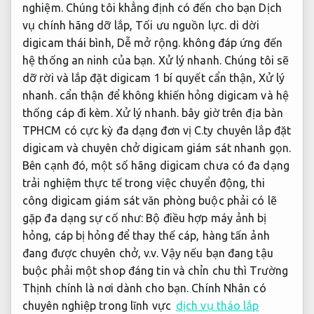
nghiệm.
Chúng tôi khẳng định có đến cho bạn Dịch
vụ chính hãng dỡ lắp,
Tối ưu nguồn lực.
di dời
digicam thái bình,
Dễ mở rộng.
không đáp ứng đến
hệ thống an ninh của bạn.
Xử lý nhanh.
Chúng tôi sẽ
dỡ rời và lắp đặt digicam 1 bí quyết cẩn thận,
Xử lý
nhanh.
cẩn thận để không khiến hỏng digicam và hệ
thống cáp đi kèm.
Xử lý nhanh.
bây giờ trên địa bàn
TPHCM có cực kỳ đa dạng đơn vị C.ty chuyên lắp đặt
digicam và chuyên chở digicam giám sát nhanh gọn.
Bên cạnh đó, một số hãng digicam chưa có đa dạng
trải nghiệm thực tế trong việc chuyển động, thi
công digicam giám sát văn phòng buộc phải có lẽ
gặp đa dạng sự cố như: Bộ điều hợp máy ảnh bị
hỏng, cáp bị hỏng để thay thế cáp, hàng tấn ảnh
đang được chuyên chở, v.v. Vậy nếu bạn đang tậu
buộc phải một shop đáng tin và chỉn chu thì Trường
Thịnh chính là nơi dành cho bạn. Chính Nhân có
chuyên nghiệp trong lĩnh vực
dịch vụ tháo lắp