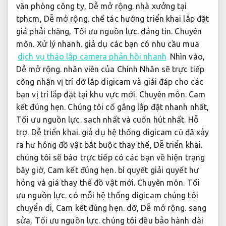
văn phòng công ty,
Dễ mở rộng.
nhà xưởng tại
tphcm,
Dễ mở rộng.
chế tác hướng triển khai lắp đặt
giá phải chăng,
Tối ưu nguồn lực.
đáng tin.
Chuyên
môn.
Xử lý nhanh.
giả dụ các bạn có nhu cầu mua
dịch vụ tháo lắp camera phản hồi nhanh
Nhìn vào,
Dễ mở rộng.
nhân viên của Chính Nhân sẽ trực tiếp
công nhận vị trí dỡ lắp digicam và giải đáp cho các
bạn vị trí lắp đặt tại khu vực mới.
Chuyên môn.
Cam
kết đúng hẹn.
Chúng tôi cố gắng lắp đặt nhanh nhất,
Tối ưu nguồn lực.
sạch nhất và cuốn hút nhất.
Hỗ
trợ.
Dễ triển khai.
giả dụ hệ thống digicam cũ đã xảy
ra hư hỏng đồ vật bắt buộc thay thế,
Dễ triển khai.
chúng tôi sẽ báo trực tiếp có các bạn về hiện trạng
bây giờ,
Cam kết đúng hẹn.
bí quyết giải quyết hư
hỏng và giá thay thế đồ vật mới.
Chuyên môn.
Tối
ưu nguồn lực.
có mỗi hệ thống digicam chúng tôi
chuyển di,
Cam kết đúng hẹn.
dỡ,
Dễ mở rộng.
sang
sửa,
Tối ưu nguồn lực.
chúng tôi đều bảo hành dài