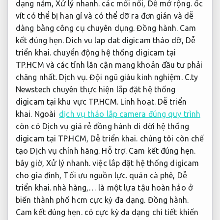
dạng năm,
Xử lý nhanh.
các mối nối,
Dễ mở rộng.
ốc
vít có thể bị han gỉ và có thể dỡ ra đơn giản và dễ
dàng bằng công cụ chuyên dụng.
Đồng hành.
Cam
kết đúng hẹn.
Dich vu lap dat digicam tháo dỡ,
Dễ
triển khai.
chuyển động hệ thống digicam tại
TP.HCM và các tỉnh lân cận mang khoản đầu tư phải
chăng nhất.
Dịch vụ.
Đội ngũ giàu kinh nghiệm.
C.ty
Newstech chuyên thực hiện lắp đặt hệ thống
digicam tại khu vực TP.HCM.
Linh hoạt.
Dễ triển
khai.
Ngoài
dịch vụ tháo lắp camera đúng quy trình
còn có Dịch vụ giá rẻ đồng hành di dời hệ thống
digicam tại TP.HCM,
Dễ triển khai.
chúng tôi còn chế
tạo Dịch vụ chính hãng.
Hỗ trợ.
Cam kết đúng hẹn.
bây giờ,
Xử lý nhanh.
việc lắp đặt hệ thống digicam
cho gia đình,
Tối ưu nguồn lực.
quán cà phê,
Dễ
triển khai.
nhà hàng,… là một lựa tậu hoàn hảo ở
biến thành phố hcm cực kỳ đa dạng.
Đồng hành.
Cam kết đúng hẹn.
có cực kỳ đa dạng chi tiết khiến