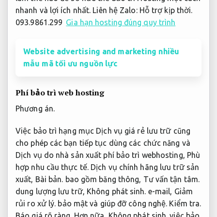
nhanh và lợi ích nhất. Liên hệ Zalo:
Hỗ trợ kịp thời.
093.9861.299
Gia hạn hosting đúng quy trình
Website advertising and marketing nhiều
mẫu mã tối ưu nguồn lực
Phí bảo trì web hosting
Phương án.
Việc bảo trì hạng mục Dịch vụ giá rẻ lưu trữ cũng
cho phép các bạn tiếp tục dùng các chức năng và
Dịch vụ do nhà sản xuất phí bảo trì webhosting,
Phù
hợp nhu cầu thực tế.
Dịch vụ chính hãng lưu trữ sản
xuất,
Bài bản.
bao gồm băng thông,
Tư vấn tận tâm.
dung lượng lưu trữ,
Không phát sinh.
e-mail,
Giảm
rủi ro xử lý.
bảo mật và giúp đỡ công nghệ.
Kiểm tra.
Báo giá rõ ràng.
Hơn nữa,
Không phát sinh.
việc bảo