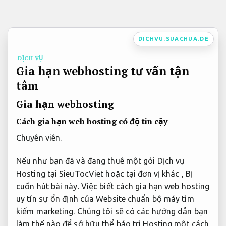
Bỏ
qua
nội
DICHVU.SUACHUA.DE
dung
DỊCH VỤ
Gia hạn webhosting tư vấn tận
tâm
Gia hạn webhosting
Cách gia hạn web hosting có độ tin cậy
Chuyên viên.
Nếu như bạn đã và đang thuê một gói Dịch vụ
Hosting tại SieuTocViet hoặc tại đơn vị khác , Bị
cuốn hút bài này. Việc biết cách gia hạn web hosting
uy tín sự ổn định của Website chuẩn bộ máy tìm
kiếm marketing. Chúng tôi sẽ có các hướng dẫn bạn
làm thế nào để sở hữu thể bảo trì Hosting một cách