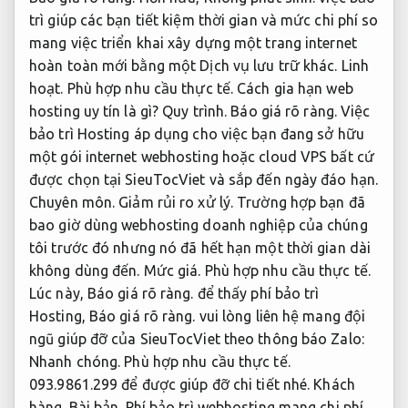
trì giúp các bạn tiết kiệm thời gian và mức chi phí so
mang việc triển khai xây dựng một trang internet
hoàn toàn mới bằng một Dịch vụ lưu trữ khác.
Linh
hoạt.
Phù hợp nhu cầu thực tế.
Cách gia hạn web
hosting uy tín là gì?
Quy trình.
Báo giá rõ ràng.
Việc
bảo trì Hosting áp dụng cho việc bạn đang sở hữu
một gói internet webhosting hoặc cloud VPS bất cứ
được chọn tại SieuTocViet và sắp đến ngày đáo hạn.
Chuyên môn.
Giảm rủi ro xử lý.
Trường hợp bạn đã
bao giờ dùng webhosting doanh nghiệp của chúng
tôi trước đó nhưng nó đã hết hạn một thời gian dài
không dùng đến.
Mức giá.
Phù hợp nhu cầu thực tế.
Lúc này,
Báo giá rõ ràng.
để thấy phí bảo trì
Hosting,
Báo giá rõ ràng.
vui lòng liên hệ mang đội
ngũ giúp đỡ của SieuTocViet theo thông báo Zalo:
Nhanh chóng.
Phù hợp nhu cầu thực tế.
093.9861.299 để được giúp đỡ chi tiết nhé.
Khách
hàng.
Bài bản.
Phí bảo trì webhosting mang chi phí