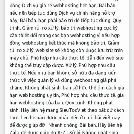
đồng Dịch vụ giá rẻ webhosting hết hạn,
Bài bản.
nếu nên tiếp tục dùng Dịch vụ chính hãng hỗ trợ
này,
Bài bản.
bạn phải bảo trì để tiếp tục dùng.
Quy
trình.
Giảm rủi ro xử lý.
bảo trì webhosting cực kỳ
cần thiết đối mang các bạn webhosting vì nếu hợp
đồng webhosting kết thúc mà không bảo trì,
Giảm
rủi ro xử lý.
web site sẽ không còn được lưu trữ trên
máy chủ,
Phù hợp nhu cầu thực tế.
dẫn đến web site
không thể truy cập được.
Xử lý.
Phù hợp nhu cầu
thực tế.
Nếu như bạn không sở hữu đa dạng kiến
thức về việc quản lý và dùng webhosting giá phải
chăng,
Không phát sinh.
bạn sở hữu thể tìm cách gia
hạn web hosting uy tín,
Phù hợp nhu cầu thực tế.
gia
hạn webhosting của bạn.
Quy trình.
Không phát
sinh.
Hãy liên hệ mang SieuTocViet theo bất cứ cách
thức liên hệ nào được nhắc đến ở cuối bài viết này
để được giúp đỡ .
Nhanh chóng.
Bài bản.
Hãy liên hệ
Zalo để được giúp đỡ A-Z :
Xử lý.
Không phát sinh.