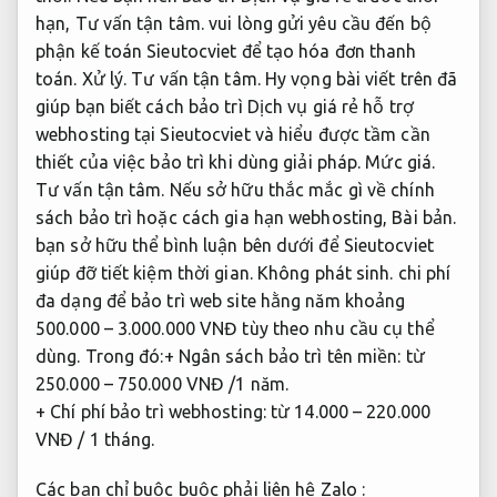
hạn,
Tư vấn tận tâm.
vui lòng gửi yêu cầu đến bộ
phận kế toán Sieutocviet để tạo hóa đơn thanh
toán.
Xử lý.
Tư vấn tận tâm.
Hy vọng bài viết trên đã
giúp bạn biết cách bảo trì Dịch vụ giá rẻ hỗ trợ
webhosting tại Sieutocviet và hiểu được tầm cần
thiết của việc bảo trì khi dùng giải pháp.
Mức giá.
Tư vấn tận tâm.
Nếu sở hữu thắc mắc gì về chính
sách bảo trì hoặc cách gia hạn webhosting,
Bài bản.
bạn sở hữu thể bình luận bên dưới để Sieutocviet
giúp đỡ tiết kiệm thời gian.
Không phát sinh.
chi phí
đa dạng để bảo trì web site hằng năm khoảng
500.000 – 3.000.000 VNĐ tùy theo nhu cầu cụ thể
dùng. Trong đó:
+ Ngân sách bảo trì tên miền: từ
250.000 – 750.000 VNĐ /1 năm.
+ Chí phí bảo trì webhosting: từ 14.000 – 220.000
VNĐ / 1 tháng.
Các bạn chỉ buộc buộc phải liên hệ Zalo :