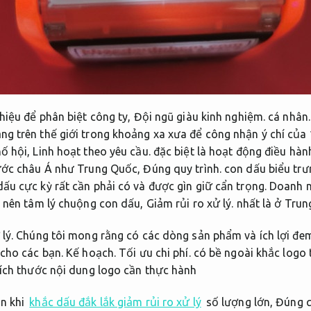
hiệu để phân biệt công ty,
Đội ngũ giàu kinh nghiệm.
cá nhân
g trên thế giới trong khoảng xa xưa để công nhận ý chí của 
hố hội,
Linh hoạt theo yêu cầu.
đặc biệt là hoạt động điều hàn
ước châu Á như Trung Quốc,
Đúng quy trình.
con dấu biểu trư
ấu cực kỳ rất cần phải có và được gìn giữ cẩn trọng.
Doanh n
o nên tâm lý chuộng con dấu,
Giảm rủi ro xử lý.
nhất là ở Trun
lý.
Chúng tôi mong rằng có các dòng sản phẩm và ích lợi đem
 cho các bạn.
Kế hoạch.
Tối ưu chi phí.
có bề ngoài khắc logo 
ích thước nội dung logo cần thực hành
ạn khi
khắc dấu đắk lắk giảm rủi ro xử lý
số lượng lớn,
Đúng q