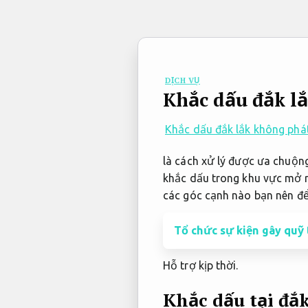
Bỏ
qua
nội
dung
DỊCH VỤ
Khắc dấu đắk l
Khắc dấu đắk lắk không phát
là cách xử lý được ưa chuộn
khắc dấu trong khu vực mở r
các góc cạnh nào bạn nên để 
Tổ chức sự kiện gây quỹ
Hỗ trợ kịp thời.
Khắc dấu tại đắ