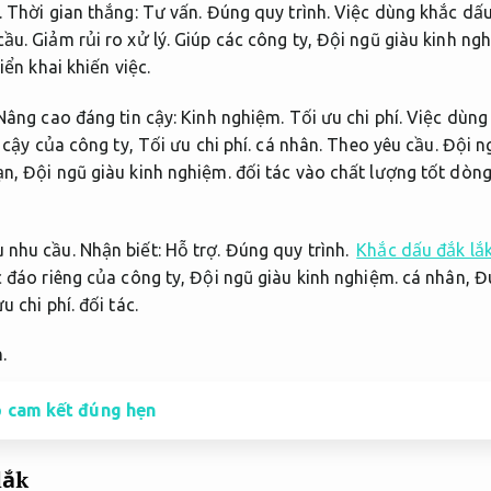
.
Thời gian thắng:
Tư vấn.
Đúng quy trình.
Việc dùng khắc dấu 
cầu.
Giảm rủi ro xử lý.
Giúp các công ty,
Đội ngũ giàu kinh ng
iển khai khiến việc.
âng cao đáng tin cậy:
Kinh nghiệm.
Tối ưu chi phí.
Việc dùng 
 cậy của công ty,
Tối ưu chi phí.
cá nhân.
Theo yêu cầu.
Đội n
ạn,
Đội ngũ giàu kinh nghiệm.
đối tác vào chất lượng tốt dòn
 nhu cầu.
Nhận biết:
Hỗ trợ.
Đúng quy trình.
Khắc dấu đắk lắ
c đáo riêng của công ty,
Đội ngũ giàu kinh nghiệm.
cá nhân,
Đú
u chi phí.
đối tác.
.
p cam kết đúng hẹn
lắk