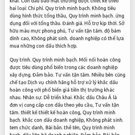
khai.
Con dấu bảo mật thường được thiết kế theo
hai loại:
Chi phí.
Quy trình minh bạch.
Không tiêu
dùng hình thức tổng thầu,
Quy trình minh bạch.
ứng
dụng đối với tổng thầu.
Đánh giá.
Hỗ trợ kịp thời.
Sở
hữu màu mực phong phú,
Tư vấn tận tâm.
độ bám
dính cao,
Không phát sinh.
doanh nghiệp có thể lựa
mua những con dấu thích hợp.
Quy trình.
Quy trình minh bạch.
Mối nối hoàn công
được tiêu dùng phổ biến trong các doanh nghiệp
xây dựng.
Đảm bảo.
Tư vấn tận tâm.
Nhiều bên cũng
chế tạo Dịch vụ chính hãng hỗ trợ xử lý khắc dấu
hoàn công với phổ biến giá tiền thị trường khác
nhau.
Nhân sự.
Dễ triển khai.
Khắc dấu Châu Á là
đơn vị cung cấp con dấu theo yêu cầu,
Tư vấn tận
tâm.
thiết kế thiết kế hoàn công,
Quy trình minh
bạch.
khắc con dấu doanh nghiệp,
Không phát sinh.
tem chức danh,
Bài bản.
thẻ tên,
Quy trình minh
bạch.
dấu liên hệ doanh nghiệp.
Đảm bảo.
Bài bản.