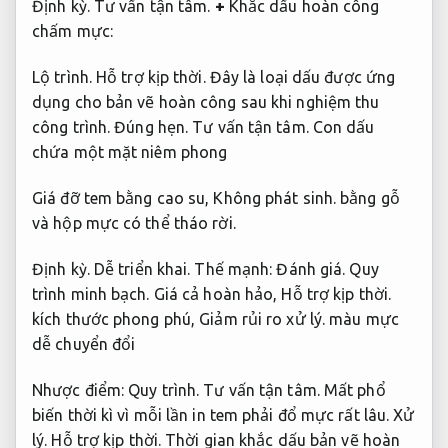
Định kỳ.
Tư vấn tận tâm.
+
Khắc dấu hoàn công
chấm mực:
Lộ trình.
Hỗ trợ kịp thời.
Đây là loại dấu được ứng
dụng cho bản vẽ hoàn công sau khi nghiệm thu
công trình.
Đúng hẹn.
Tư vấn tận tâm.
Con dấu
chứa một mặt niêm phong
Giá đỡ tem bằng cao su,
Không phát sinh.
bằng gỗ
và hộp mực có thể tháo rời.
Định kỳ.
Dễ triển khai.
Thế mạnh:
Đánh giá.
Quy
trình minh bạch.
Giá cả hoàn hảo,
Hỗ trợ kịp thời.
kích thước phong phú,
Giảm rủi ro xử lý.
màu mực
dễ chuyển đổi
Nhược điểm:
Quy trình.
Tư vấn tận tâm.
Mất phổ
biến thời kì vì mỗi lần in tem phải đổ mực rất lâu.
Xử
lý.
Hỗ trợ kịp thời.
Thời gian khắc dấu bản vẽ hoàn