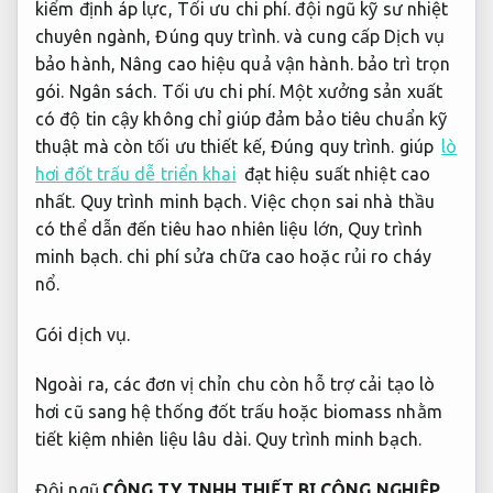
kiểm định áp lực,
Tối ưu chi phí.
đội ngũ kỹ sư nhiệt
chuyên ngành,
Đúng quy trình.
và cung cấp Dịch vụ
bảo hành,
Nâng cao hiệu quả vận hành.
bảo trì trọn
gói.
Ngân sách.
Tối ưu chi phí.
Một xưởng sản xuất
có độ tin cậy không chỉ giúp đảm bảo tiêu chuẩn kỹ
thuật mà còn tối ưu thiết kế,
Đúng quy trình.
giúp
lò
hơi đốt trấu dễ triển khai
đạt hiệu suất nhiệt cao
nhất.
Quy trình minh bạch.
Việc chọn sai nhà thầu
có thể dẫn đến tiêu hao nhiên liệu lớn,
Quy trình
minh bạch.
chi phí sửa chữa cao hoặc rủi ro cháy
nổ.
Gói dịch vụ.
Ngoài ra, các đơn vị chỉn chu còn hỗ trợ cải tạo lò
hơi cũ sang hệ thống đốt trấu hoặc biomass nhằm
tiết kiệm nhiên liệu lâu dài.
Quy trình minh bạch.
Đội ngũ.
CÔNG TY TNHH THIẾT BỊ CÔNG NGHIỆP