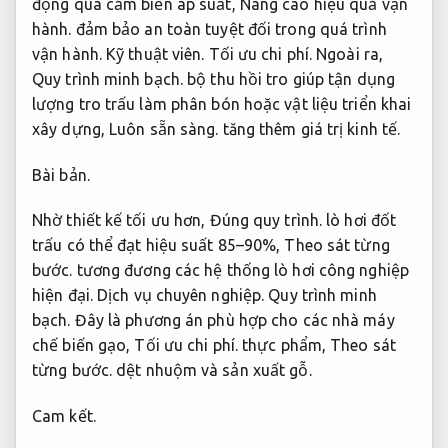
động qua cảm biến áp suất,
Nâng cao hiệu quả vận
hành.
đảm bảo an toàn tuyệt đối trong quá trình
vận hành.
Kỹ thuật viên.
Tối ưu chi phí.
Ngoài ra,
Quy trình minh bạch.
bộ thu hồi tro giúp tận dụng
lượng tro trấu làm phân bón hoặc vật liệu triển khai
xây dựng,
Luôn sẵn sàng.
tăng thêm giá trị kinh tế.
Bài bản.
Nhờ thiết kế tối ưu hơn,
Đúng quy trình.
lò hơi đốt
trấu có thể đạt hiệu suất 85–90%,
Theo sát từng
bước.
tương đương các hệ thống lò hơi công nghiệp
hiện đại.
Dịch vụ chuyên nghiệp.
Quy trình minh
bạch.
Đây là phương án phù hợp cho các nhà máy
chế biến gạo,
Tối ưu chi phí.
thực phẩm,
Theo sát
từng bước.
dệt nhuộm và sản xuất gỗ.
Cam kết.