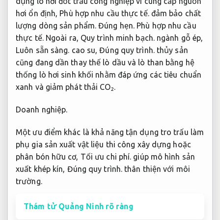
dụng lò hơi đốt trấu công nghiệp vì cung cấp nguồn
hơi ổn định,
Phù hợp nhu cầu thực tế.
đảm bảo chất
lượng dòng sản phẩm.
Đúng hẹn.
Phù hợp nhu cầu
thực tế.
Ngoài ra,
Quy trình minh bạch.
ngành gỗ ép,
Luôn sẵn sàng.
cao su,
Đúng quy trình.
thủy sản
cũng đang dần thay thế lò dầu và lò than bằng hệ
thống lò hơi sinh khối nhằm đáp ứng các tiêu chuẩn
xanh và giảm phát thải CO₂.
Doanh nghiệp.
Một ưu điểm khác là khả năng tận dụng tro trấu làm
phụ gia sản xuất vật liệu thi công xây dựng hoặc
phân bón hữu cơ,
Tối ưu chi phí.
giúp mô hình sản
xuất khép kín,
Đúng quy trình.
thân thiện với môi
trường.
Thám tử Quảng Ninh rõ ràng