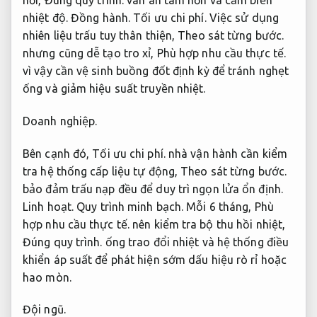
hơi,
Đúng quy trình.
van an tâm hơn và cảm biến
nhiệt độ.
Đồng hành.
Tối ưu chi phí.
Việc sử dụng
nhiên liệu trấu tuy thân thiện,
Theo sát từng bước.
nhưng cũng dễ tạo tro xỉ,
Phù hợp nhu cầu thực tế.
vì vậy cần vệ sinh buồng đốt định kỳ để tránh nghẹt
ống và giảm hiệu suất truyền nhiệt.
Doanh nghiệp.
Bên cạnh đó,
Tối ưu chi phí.
nhà vận hành cần kiểm
tra hệ thống cấp liệu tự động,
Theo sát từng bước.
bảo đảm trấu nạp đều để duy trì ngọn lửa ổn định.
Linh hoạt.
Quy trình minh bạch.
Mỗi 6 tháng,
Phù
hợp nhu cầu thực tế.
nên kiểm tra bộ thu hồi nhiệt,
Đúng quy trình.
ống trao đổi nhiệt và hệ thống điều
khiển áp suất để phát hiện sớm dấu hiệu rò rỉ hoặc
hao mòn.
Đội ngũ.