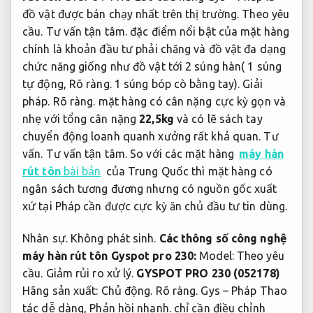
đồ vật được bán chạy nhất trên thị trường.
Theo yêu
cầu.
Tư vấn tận tâm.
đặc điểm nổi bật của mặt hàng
chính là khoản đầu tư phải chăng và đồ vật đa dạng
chức năng giống như đồ vật tới 2 súng hàn( 1 súng
tự động,
Rõ ràng.
1 súng bóp cò bằng tay).
Giải
pháp.
Rõ ràng.
mặt hàng có cân nặng cực kỳ gọn và
nhẹ với tổng cân nặng
22,5kg
và có lẽ sách tay
chuyển động loanh quanh xưởng rất khả quan.
Tư
vấn.
Tư vấn tận tâm.
So với các mặt hàng
máy hàn
rút tôn
bài bản
của Trung Quốc thì mặt hàng có
ngân sách tương đương nhưng có nguồn gốc xuất
xứ tại Pháp cần được cực kỳ ăn chủ đầu tư tin dùng.
Nhân sự.
Không phát sinh.
Các thông số công nghệ
máy hàn rút tôn Gyspot pro 230:
Model:
Theo yêu
cầu.
Giảm rủi ro xử lý.
GYSPOT PRO 230 (052178)
Hãng sản xuất:
Chủ động.
Rõ ràng.
Gys – Pháp Thao
tác dễ dàng,
Phản hồi nhanh.
chỉ cần điều chỉnh