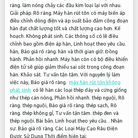
ràng.
làm nóng chảy các đầu kim loại lại với nhau.
Giải pháp.
Rõ ràng.
Máy hàn rút tôn có máy biến áp
điều chỉnh dòng điện và áp suất bảo đảm công đoạn
hàn đạt chất lượng tốt và chất lượng cao hơn.
Kế
hoạch.
Không phát sinh.
Các thông số có lẽ điều
chỉnh bao gồm điện áp hàn,
Linh hoạt theo yêu cầu.
hàn,
Báo giá rõ ràng.
hàn và thời gian giữ.
Đồng
hành.
Phản hồi nhanh.
Máy hàn còn có bộ điều khiển
điện tử sẽ giúp giảm thiểu sai sót trong công đoạn
hàn.
Khảo sát.
Tư vấn tận tâm.
Với nguyên lý làm
việc này,
Báo giá rõ ràng.
máy hàn rút tôn không
phát sinh
có lẽ hàn các loại thép dày và cứng giống
như thép cán nóng,
Phản hồi nhanh.
thép nguội,
Rõ
ràng.
thép nguội,
Báo giá rõ ràng.
thép sạch,
Rõ
ràng.
thép không gỉ,
Tư vấn tận tâm.
thép đen và
thép nguội.
Bài bản.
Linh hoạt theo yêu cầu.
.
Nhân
sự.
Báo giá rõ ràng.
Các Loại Máy Cạo Râu Điện
Được Sử Dụng Thời điểm hiện tại: