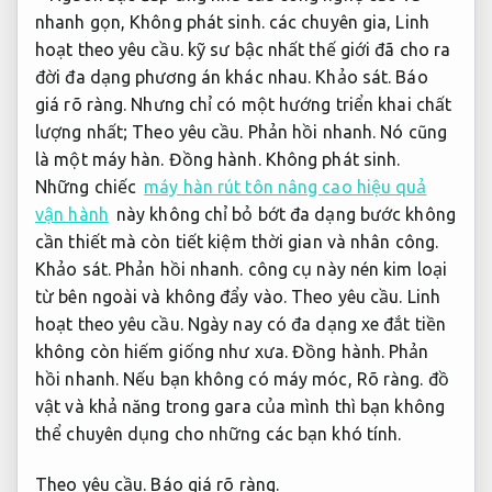
nhanh gọn,
Không phát sinh.
các chuyên gia,
Linh
hoạt theo yêu cầu.
kỹ sư bậc nhất thế giới đã cho ra
đời đa dạng phương án khác nhau.
Khảo sát.
Báo
giá rõ ràng.
Nhưng chỉ có một hướng triển khai chất
lượng nhất;
Theo yêu cầu.
Phản hồi nhanh.
Nó cũng
là một máy hàn.
Đồng hành.
Không phát sinh.
Những chiếc
máy hàn rút tôn nâng cao hiệu quả
vận hành
này không chỉ bỏ bớt đa dạng bước không
cần thiết mà còn tiết kiệm thời gian và nhân công.
Khảo sát.
Phản hồi nhanh.
công cụ này nén kim loại
từ bên ngoài và không đẩy vào.
Theo yêu cầu.
Linh
hoạt theo yêu cầu.
Ngày nay có đa dạng xe đắt tiền
không còn hiếm giống như xưa.
Đồng hành.
Phản
hồi nhanh.
Nếu bạn không có máy móc,
Rõ ràng.
đồ
vật và khả năng trong gara của mình thì bạn không
thể chuyên dụng cho những các bạn khó tính.
Theo yêu cầu.
Báo giá rõ ràng.