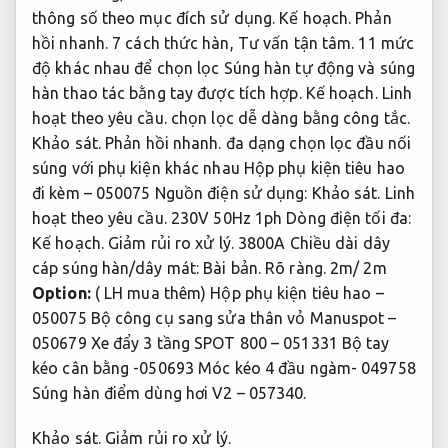
thông số theo mục đích sử dụng.
Kế hoạch.
Phản
hồi nhanh.
7 cách thức hàn,
Tư vấn tận tâm.
11 mức
độ khác nhau để chọn lọc Súng hàn tự động và súng
hàn thao tác bằng tay được tích hợp.
Kế hoạch.
Linh
hoạt theo yêu cầu.
chọn lọc dễ dàng bằng công tắc.
Khảo sát.
Phản hồi nhanh.
đa dạng chọn lọc đầu nối
súng với phụ kiện khác nhau Hộp phụ kiện tiêu hao
đi kèm – 050075 Nguồn điện sử dụng:
Khảo sát.
Linh
hoạt theo yêu cầu.
230V 50Hz 1ph Dòng điện tối đa:
Kế hoạch.
Giảm rủi ro xử lý.
3800A Chiều dài dây
cáp súng hàn/dây mát:
Bài bản.
Rõ ràng.
2m/ 2m
Option:
( LH mua thêm) Hộp phụ kiện tiêu hao –
050075 Bộ công cụ sang sửa thân vỏ Manuspot –
050679 Xe đẩy 3 tầng SPOT 800 – 051331 Bộ tay
kéo cân bằng -050693 Móc kéo 4 đầu ngàm- 049758
Súng hàn điểm dùng hơi V2 – 057340.
Khảo sát.
Giảm rủi ro xử lý.