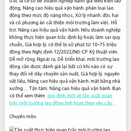
trắc là cơ sở để doanh nghiệp đánh giá điều kiện lao
động,
Nâng cao hiệu quả vận hành.
phân loại lao
động theo mức độ nặng nhọc,
Xử lý nhanh.
độc hại
và có phương án cải thiện môi trường làm việc.
Hỗ
trợ.
Nâng cao hiệu quả vận hành.
Nếu doanh nghiệp
không thực hiện quan trắc định kỳ hoặc làm sai quy
chuẩn,
Giá hợp lý.
có thể bị xử phạt từ 10–75 triệu
đồng theo Nghị định 12/2022/NĐ-CP.
Kỹ thuật viên.
Dễ mở rộng.
Ngoài ra,
Dễ triển khai.
môi trường lao
động cần được đánh giá lại bất cứ khi nào có sự
thay đổi về dây chuyền sản xuất,
Giá hợp lý.
nguyên
vật liệu,
Nâng cao hiệu quả vận hành.
mặt bằng nhà
xưởng…
Tận tâm.
Nâng cao hiệu quả vận hành.
Bạn
có thể xem thêm
quy định mới về tần suất quan
trắc môi trường lao động linh hoạt theo yêu cầu
.
Chuyên môn.