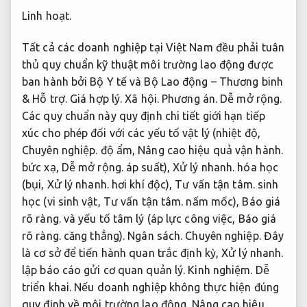
Linh hoạt.
Tất cả các doanh nghiệp tại Việt Nam đều phải tuân
thủ quy chuẩn kỹ thuật môi trường lao động được
ban hành bởi Bộ Y tế và Bộ Lao động – Thương binh
&
Hỗ trợ.
Giá hợp lý.
Xã hội.
Phương án.
Dễ mở rộng.
Các quy chuẩn này quy định chi tiết giới hạn tiếp
xúc cho phép đối với các yếu tố vật lý (nhiệt độ,
Chuyên nghiệp.
độ ẩm,
Nâng cao hiệu quả vận hành.
bức xạ,
Dễ mở rộng.
áp suất),
Xử lý nhanh.
hóa học
(bụi,
Xử lý nhanh.
hơi khí độc),
Tư vấn tận tâm.
sinh
học (vi sinh vật,
Tư vấn tận tâm.
nấm mốc),
Báo giá
rõ ràng.
và yếu tố tâm lý (áp lực công việc,
Báo giá
rõ ràng.
căng thẳng).
Ngân sách.
Chuyên nghiệp.
Đây
là cơ sở để tiến hành quan trắc định kỳ,
Xử lý nhanh.
lập báo cáo gửi cơ quan quản lý.
Kinh nghiệm.
Dễ
triển khai.
Nếu doanh nghiệp không thực hiện đúng
quy định về môi trường lao động,
Nâng cao hiệu