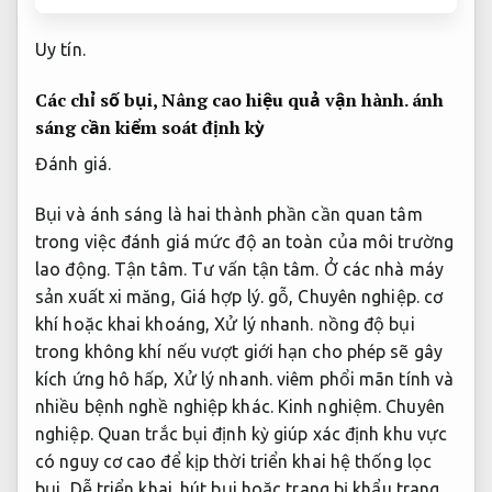
Uy tín.
Các chỉ số bụi,
Nâng cao hiệu quả vận hành.
ánh
sáng cần kiểm soát định kỳ
Đánh giá.
Bụi và ánh sáng là hai thành phần cần quan tâm
trong việc đánh giá mức độ an toàn của môi trường
lao động.
Tận tâm.
Tư vấn tận tâm.
Ở các nhà máy
sản xuất xi măng,
Giá hợp lý.
gỗ,
Chuyên nghiệp.
cơ
khí hoặc khai khoáng,
Xử lý nhanh.
nồng độ bụi
trong không khí nếu vượt giới hạn cho phép sẽ gây
kích ứng hô hấp,
Xử lý nhanh.
viêm phổi mãn tính và
nhiều bệnh nghề nghiệp khác.
Kinh nghiệm.
Chuyên
nghiệp.
Quan trắc bụi định kỳ giúp xác định khu vực
có nguy cơ cao để kịp thời triển khai hệ thống lọc
bụi,
Dễ triển khai.
hút bụi hoặc trang bị khẩu trang