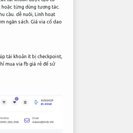
 hoặc từng dùng tương tác.
hu cầu.
dễ nuôi,
Linh hoạt
iệm ngân sách.
Giá via cổ dao
p tài khoản ít bị checkpoint,
ỉ mua via fb giá rẻ để sử