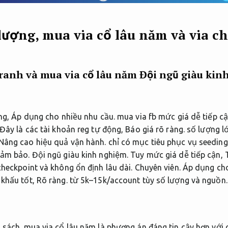
lượng, mua via cổ lâu năm và via c
tranh và mua via cổ lâu năm
Đội ngũ giàu kin
ờng,
Áp dụng cho nhiều nhu cầu.
mua via fb mức giá dễ tiếp c
Đây là các tài khoản reg tự động,
Báo giá rõ ràng.
số lượng l
Nâng cao hiệu quả vận hành.
chỉ có mục tiêu phục vụ seedin
ảm bảo.
Đội ngũ giàu kinh nghiệm.
Tuy mức giá dễ tiếp cận,
checkpoint và không ổn định lâu dài.
Chuyên viên.
Áp dụng cho
 khấu tốt,
Rõ ràng.
từ 5k–15k/account tùy số lượng và nguồn.
 sách.
mua via cổ lâu năm là phương án đáng tin cậy hơn với 