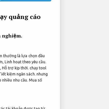
hạy quảng cáo
h nghiệm.
ận thường là lựa chọn đầu
ớn,
Linh hoạt theo yêu cầu.
g,
Hỗ trợ kịp thời.
chạy tool
Tiết kiệm ngân sách.
nhưng
 nhiều nhu cầu.
Mua số
các tài khoản được tạo từ