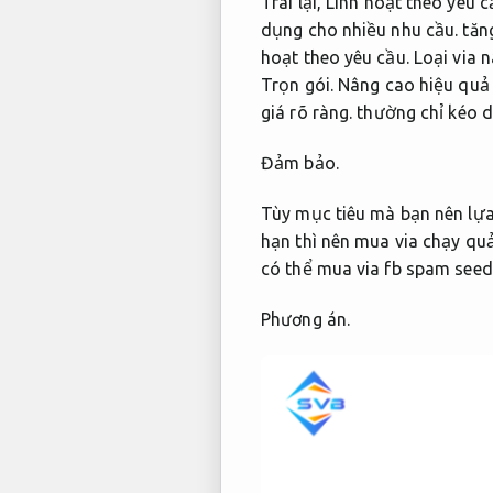
Trái lại,
Linh hoạt theo yêu c
dụng cho nhiều nhu cầu.
tăn
hoạt theo yêu cầu.
Loại via n
Trọn gói.
Nâng cao hiệu quả
giá rõ ràng.
thường chỉ kéo dà
Đảm bảo.
Tùy mục tiêu mà bạn nên lự
hạn thì nên mua via chạy qu
có thể mua via fb spam seed
Phương án.