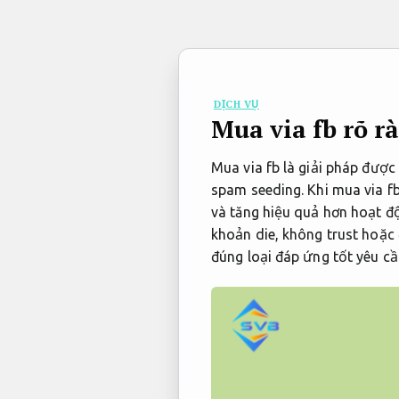
Bỏ
qua
nội
dung
DỊCH VỤ
Mua via fb rõ r
Mua via fb là giải pháp đượ
spam seeding. Khi mua via fb
và tăng hiệu quả hơn hoạt độ
khoản die, không trust hoặc 
đúng loại đáp ứng tốt yêu cầ