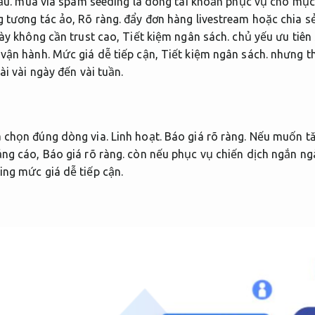
ầu.
mua via spam seeding là dòng tài khoản phục vụ cho mục
g tương tác ảo,
Rõ ràng.
đẩy đơn hàng livestream hoặc chia sẻ
ày không cần trust cao,
Tiết kiệm ngân sách.
chủ yếu ưu tiên 
 vận hành.
Mức giá dễ tiếp cận,
Tiết kiệm ngân sách.
nhưng th
i vài ngày đến vài tuần.
a chọn đúng dòng via.
Linh hoạt.
Báo giá rõ ràng.
Nếu muốn tăn
ảng cáo,
Báo giá rõ ràng.
còn nếu phục vụ chiến dịch ngắn ngà
ing mức giá dễ tiếp cận.