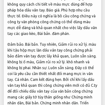
không quy cách chi tiết về màu mực dùng để hợp
pháp hóa dấu vân tay.
Báo giá.
Phù hợp nhu cầu
thực tế.
Điều này có nghĩa là bồ cầu công chứng và
công ty văn phòng công chứng có thể dùng màu
mực dễ dàng và khả quan nhất cho việc lấy dấu vân
tay các giao kèo,
Bài bản.
đàm phán.
Đảm bảo.
Bài bản.
Tuy nhiên,
Giảm rủi ro xử lý.
màu
khi tậu hộp mực lăn dấu vân tay công chứng phải
bảo đảm vân tay được lấy khả quan,
Luôn sẵn sàng.
không bị ố màu,
Giảm rủi ro xử lý.
khô nhanh và
không bị phai.
Nhân sự.
Luôn sẵn sàng.
Đây có thể
coi là yêu cầu cần thiết nhất đối mang mực in vân
tay.
Cá nhân.
Cam kết đúng hẹn.
Bởi chỉ khi lấy dấu
vân tay khả quan thì công chứng viên mới có đủ C.ty
để đối chiếu dấu vân tay của văn bản công chứng
mang các giấy tờ tùy thân giống như Chứng minh
nhân dân,
Bài bản.
Chứng minh nhân dân.
Triển