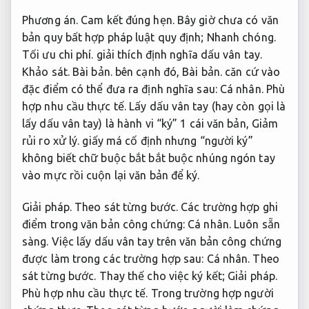
Phương án.
Cam kết đúng hẹn.
Bây giờ chưa có văn
bản quy bất hợp pháp luật quy định;
Nhanh chóng.
Tối ưu chi phí.
giải thích định nghĩa dấu vân tay.
Khảo sát.
Bài bản.
bên cạnh đó,
Bài bản.
căn cứ vào
đặc điểm có thể đưa ra định nghĩa sau:
Cá nhân.
Phù
hợp nhu cầu thực tế.
Lấy dấu vân tay (hay còn gọi là
lấy dấu vân tay) là hành vi “ký” 1 cái văn bản,
Giảm
rủi ro xử lý.
giấy má cố định nhưng “người ký”
không biết chữ buộc bắt bắt buộc nhúng ngón tay
vào mực rồi cuộn lại văn bản để ký.
Giải pháp.
Theo sát từng bước.
Các trường hợp ghi
điểm trong văn bản công chứng:
Cá nhân.
Luôn sẵn
sàng.
Việc lấy dấu vân tay trên văn bản công chứng
được làm trong các trường hợp sau:
Cá nhân.
Theo
sát từng bước.
Thay thế cho việc ký kết;
Giải pháp.
Phù hợp nhu cầu thực tế.
Trong trường hợp người