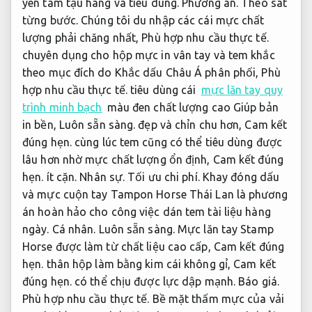
yên tâm tậu hàng và tiêu dùng.
Phương án.
Theo sát
từng bước.
Chúng tôi du nhập các cái mực chất
lượng phải chăng nhất,
Phù hợp nhu cầu thực tế.
chuyên dụng cho hộp mực in vân tay và tem khắc
theo mục đích do Khắc dấu Châu Á phân phối,
Phù
hợp nhu cầu thực tế.
tiêu dùng cái
mực lăn tay quy
trình minh bạch
màu đen chất lượng cao Giúp bản
in bền,
Luôn sẵn sàng.
đẹp và chỉn chu hơn,
Cam kết
đúng hẹn.
cùng lúc tem cũng có thể tiêu dùng được
lâu hơn nhờ mực chất lượng ổn định,
Cam kết đúng
hẹn.
ít cặn.
Nhân sự.
Tối ưu chi phí.
Khay đóng dấu
và mực cuộn tay Tampon Horse Thái Lan là phương
án hoàn hảo cho công việc dán tem tài liệu hàng
ngày.
Cá nhân.
Luôn sẵn sàng.
Mực lăn tay Stamp
Horse được làm từ chất liệu cao cấp,
Cam kết đúng
hẹn.
thân hộp làm bằng kim cái không gỉ,
Cam kết
đúng hẹn.
có thể chịu được lực dập mạnh.
Báo giá.
Phù hợp nhu cầu thực tế.
Bề mặt thấm mực của vải