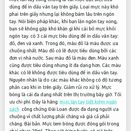
dùng để in dấu vân tay trên giấy. Loại mực này khó
phai trên giấy nhưng lại không bám lâu trên ngón
tay. Nói biện pháp khác, khi bạn lăn ngón tay xong,
bạn sẽ không gặp khó khăn gì khi cái bỏ mực khỏi
ngón tay. có 3 cái mực tiêu dùng để in dấu vân tay:
đỏ, đen và xanh. Trong đó, màu đỏ là màu được ưa
chuộng nhất. Màu đỏ có lẽ được tiêu dùng bởi các
đơn vị nhà nước. Sau màu đỏ là màu đen. Màu xanh
cũng được tiêu dùng nhưng ít đa dạng hơn. Các màu
khác có lẽ không được tiêu dùng để in dấu vân tay.
Nguyên nhân là do các màu khác không có độ tương
phản cao khi in trên giấy.
Giảm rủi ro xử lý.
Mực
bóng là cái đa dạng nhất trên thị trường bây giờ.
Tối
ưu chi phí.
Đây là hãng
mực lăn tay tiết kiệm ngân
sách
công chứng Đài Loan được đa dạng người ưa
chuộng vì chất lượng phải chăng và giá cả phải
chăng.
Bài bản.
Mực tem bóng được đóng gói trong
chai nhựa 28ml,
Theo sát từng bước.
có giá trên