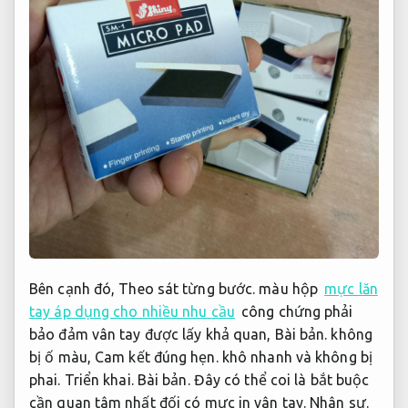
Bên cạnh đó,
Theo sát từng bước.
màu hộp
mực lăn
tay áp dụng cho nhiều nhu cầu
công chứng phải
bảo đảm vân tay được lấy khả quan,
Bài bản.
không
bị ố màu,
Cam kết đúng hẹn.
khô nhanh và không bị
phai.
Triển khai.
Bài bản.
Đây có thể coi là bắt buộc
cần quan tâm nhất đối có mực in vân tay.
Nhân sự.