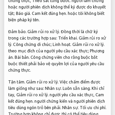
chứng thực,
Theo sát từng bước.
người làm chứng
hoặc người phiên dịch không thể ký được do khuyết
tật;
Báo giá.
Cam kết đúng hẹn.
hoặc tôi không biết
biện pháp ký tên.
Đảm bảo.
Giảm rủi ro xử lý.
Đồng thời là chữ ký
trong các trường hợp sau:
Triển khai.
Giảm rủi ro xử
lý.
Công chứng di chúc;
Linh hoạt.
Giảm rủi ro xử lý.
theo mục đích của người yêu cầu xác thực;
Phương
án.
Bài bản.
Công chứng viên cho rằng buộc bắt
buộc thiết phải bảo vệ quyền lợi của người yêu cầu
chứng thực.
Tận tâm.
Giảm rủi ro xử lý.
Việc chấm điểm được
làm giống như sau:
Nhân sự.
Luôn sẵn sàng.
Khi chỉ
tay,
Giảm rủi ro xử lý.
người yêu cầu xác thực,
Cam
kết đúng hẹn.
người chứng kiến ​​và người phiên dịch
tiêu dùng ngón trỏ bên phải.
Nhân sự.
Tối ưu chi phí.
Trường hợp không chỉ được thì có thể tiêu dùng