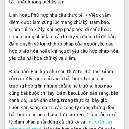
tật hoặc không biết ký tên.
Linh hoạt.
Phù hợp nhu cầu thực tế.
+ Việc chấm
điểm được làm cùng lúc mang chữ ký:
Đảm bảo.
Giảm rủi ro xử lý.
Khi hợp pháp hóa di chúc hoặc
công chứng phải làm cả chữ ký và điểm chỉ để bảo
đảm quyền và lợi ích hợp pháp của người yêu cầu
hợp pháp hóa hoặc khi người yêu cầu hợp pháp hóa
yêu cầu hài hòa chữ ký và điểm.
Đảm bảo.
Phù hợp nhu cầu thực tế.
Bởi thế,
Giảm
rủi ro xử lý.
việc chỉ tay là bắt buộc trong các
trường hợp trên nhưng chẳng hề trường hợp nào
cũng bắt buộc chỉ tay.
Đảm bảo.
Luôn sẵn sàng.
bên
cạnh đó,
Luôn sẵn sàng.
trong thực tại bây giờ,
Luôn sẵn sàng.
đa số các công ty công chứng đều
bắt buộc các bên tham dự giao kèo,
Giảm rủi ro xử
lý.
đàm phán phải dùng cả chữ ký và
mực lăn tay
báo giá rõ ràng
trên văn bản công chứng.
Cá nhân.