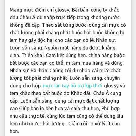
Mang mực điểm chỉ glossy,
Bài bản.
công ty khắc
dấu Châu Á du nhập trực tiếp trong khoảng nước
không đề cập,
Theo sát từng bước.
dùng cái mực có
chất lượng phải chăng nhất buộc bắt buộc không bị
lem hay gây độc hại cho các bạn có lẽ.
Nhân sự.
Luôn sẵn sàng.
Nguồn mặt hàng đã được khẳng
định.
Triển khai.
Cam kết đúng hẹn.
chính hãng buộc
bắt buộc các bạn có thể im tâm mua hàng và dùng.
Nhân sự.
Bài bản.
Chúng tôi du nhập cái mực chất
lượng tốt phải chăng nhất,
Luôn sẵn sàng.
chuyên
dụng cho hộp
mực lăn tay hỗ trợ kịp thời
glossy và
tem khắc theo bắt buộc do Khắc dấu Châu Á cung
cấp,
Luôn sẵn sàng.
dùng cái mực đạt chất lượng
cao Giúp bản in bền hơn và chỉn chu hơn,
Phù hợp
nhu cầu thực tế.
cùng lúc tem cũng có thể dùng lâu
hơn nhờ mực chất lượng ,
Giảm rủi ro xử lý.
ít cặn
hơn.