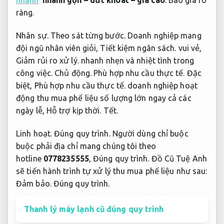
nhanh
nhanh gọn – dứt khoát – giá cao
.
Báo giá rõ
ràng.
Nhân sự.
Theo sát từng bước.
Doanh nghiệp mang
đội ngũ nhân viên giỏi,
Tiết kiệm ngân sách.
vui vẻ,
Giảm rủi ro xử lý.
nhanh nhẹn và nhiệt tình trong
công việc.
Chủ động.
Phù hợp nhu cầu thực tế.
Đặc
biệt,
Phù hợp nhu cầu thực tế.
doanh nghiệp hoạt
động thu mua phế liệu số lượng lớn ngay cả các
ngày lễ,
Hỗ trợ kịp thời.
Tết.
Linh hoạt.
Đúng quy trình.
Người dùng chỉ buộc
buộc phải địa chỉ mang chúng tôi theo
hotline
0778235555
,
Đúng quy trình.
Đồ Cũ Tuệ Anh
sẽ tiến hành trình tự xử lý thu mua phế liệu như sau:
Đảm bảo.
Đúng quy trình.
Thanh lý máy lạnh cũ đúng quy trình