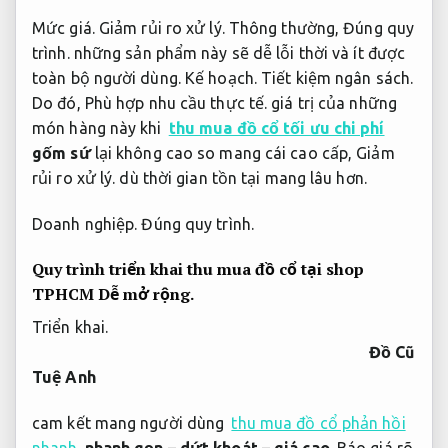
Mức giá.
Giảm rủi ro xử lý.
Thông thường,
Đúng quy
trình.
những sản phẩm này sẽ dễ lỗi thời và ít được
toàn bộ người dùng.
Kế hoạch.
Tiết kiệm ngân sách.
Do đó,
Phù hợp nhu cầu thực tế.
giá trị của những
món hàng này khi
thu mua đồ cổ tối ưu chi phí
gốm sứ
lại không cao so mang cái cao cấp,
Giảm
rủi ro xử lý.
dù thời gian tồn tại mang lâu hơn.
Doanh nghiệp.
Đúng quy trình.
Quy trình triển khai thu mua đồ cổ tại shop
TPHCM
Dễ mở rộng.
Triển khai.
Đồ Cũ
Tuệ Anh
cam kết mang người dùng
thu mua đồ cổ phản hồi