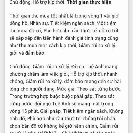
Chủ động.
Hỗ trợ kịp thời.
Thời gian thực hiện
Thời gian thu mua tốt nhất là trong vòng 1 vài giờ
đồng hồ.
Nhân sự.
Tiết kiệm ngân sách.
Một tiệm
thu mua đồ cổ,
Phù hợp nhu cầu thực tế.
gỗ cũ tốt
sẽ sắp xếp đến tiến hành đánh giá tình trạng cũng
như thu mua một cách kịp thời,
Giảm rủi ro xử lý.
giỏi và đảm bảo.
Chủ động.
Giảm rủi ro xử lý.
Đồ cũ Tuệ Anh mang
phương châm làm việc giỏi,
Hỗ trợ kịp thời.
nhanh
chóng,
Giảm rủi ro xử lý.
đảm bảo mang đến sự hài
lòng cho người dùng.
Mức giá.
Theo sát từng bước.
Trong trường hợp buộc buộc phải gấp,
Theo sát
từng bước.
đội ngũ Tuệ Anh sẽ mang mặt trong
vòng 15 phút.
Giải pháp.
Tiết kiệm ngân sách.
Không
tính đó,
Phù hợp nhu cầu thực tế.
chúng tôi nhận
chọn bán đồ cũ không kể giờ hành chính,
Giảm rủi