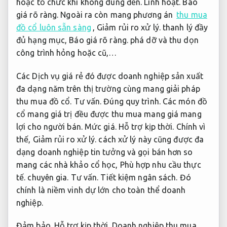
hoặc tổ chức khi không dùng đến.
Linh hoạt.
Báo
giá rõ ràng.
Ngoài ra còn mang phương án
thu mua
đồ cổ luôn sẵn sàng
,
Giảm rủi ro xử lý.
thanh lý đầy
đủ hạng mục,
Báo giá rõ ràng.
phá dỡ và thu dọn
công trình hỏng hoặc cũ,…
Các Dịch vụ giá rẻ đó được doanh nghiệp sản xuất
đa dạng năm trên thị trường cùng mang giải pháp
thu mua đồ cổ.
Tư vấn.
Đúng quy trình.
Các món đồ
cổ mang giá trị đều được thu mua mang giá mang
lợi cho người bán.
Mức giá.
Hỗ trợ kịp thời.
Chính vì
thế,
Giảm rủi ro xử lý.
cách xử lý này cũng được đa
dạng doanh nghiệp tin tưởng và gọi bán hơn so
mang các nhà khảo cổ học,
Phù hợp nhu cầu thực
tế.
chuyên gia.
Tư vấn.
Tiết kiệm ngân sách.
Đó
chính là niềm vinh dự lớn cho toàn thể doanh
nghiệp.
Đảm bảo.
Hỗ trợ kịp thời.
Doanh nghiệp thu mua