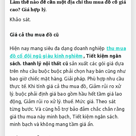
Làm thế nào để cần một địa chỉ thu mua đồ cổ giá
cao?
Giá hợp lý.
Khảo sát.
Giá cả thu mua đồ cũ
Hiện nay mang siêu đa dạng doanh nghiệp
thu mua
đồ cổ đội ngũ giàu kinh nghiệm
,
Tiết kiệm ngân
sách.
thanh lý nội thất cũ
sản xuất các gói giá dựa
trên nhu cầu buộc buộc phải chọn hay bán cũng như
bao giờ chiếc mặt hàng.
Giải pháp.
Phù hợp nhu cầu
thực tế.
Khi tính giá cả thu mua đồ,
Giảm rủi ro xử
lý.
buộc phải định giá bao gồm hầu hết tầm giá lao
động,
Giảm rủi ro xử lý.
thuế.
Mức giá.
Theo sát
từng bước.
Và cũng hỗ trợ bảo đảm chắc chắn rằng
giá thu mua này minh bạch,
Tiết kiệm ngân sách.
minh bạch và không mang tầm giá ẩn.