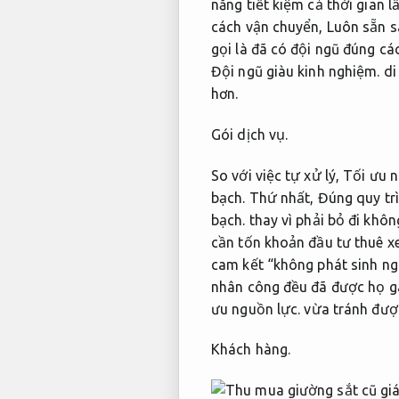
năng tiết kiệm cả thời gian 
cách vận chuyển,
Luôn sẵn s
gọi là đã có đội ngũ đúng cá
Đội ngũ giàu kinh nghiệm.
di
hơn.
Gói dịch vụ.
So với việc tự xử lý,
Tối ưu n
bạch.
Thứ nhất,
Đúng quy trì
bạch.
thay vì phải bỏ đi khô
cần tốn khoản đầu tư thuê x
cam kết “không phát sinh n
nhân công đều đã được họ g
ưu nguồn lực.
vừa tránh được
Khách hàng.