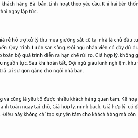
a khách hàng.
Bài bản.
Linh hoạt theo yêu cầu.
Khi hai bên thố
hai ngay lập tức.
iá rẻ hỗ trợ xử lý thu mua giường sắt cũ tại nhà là chủ đầu t
yển.
Quy trình.
Luôn sẵn sàng.
Đội ngũ nhân viên có đầy đủ dụ
 toàn bộ quá trình diễn ra hạn chế rủi ro,
Giá hợp lý.
không g
u nguồn lực.
Sau khi hoàn tất,
Đội ngũ giàu kinh nghiệm.
khu 
trả lại sự gọn gàng cho ngôi nhà bạn.
g và cũng là yếu tố được nhiều khách hàng quan tâm.
Kế hoạ
hanh toán ngay tại chỗ,
Giá hợp lý.
minh bạch,
Giá hợp lý.
có đ
.
Điều này không chỉ tạo sự yên tâm cho khách hàng mà còn 