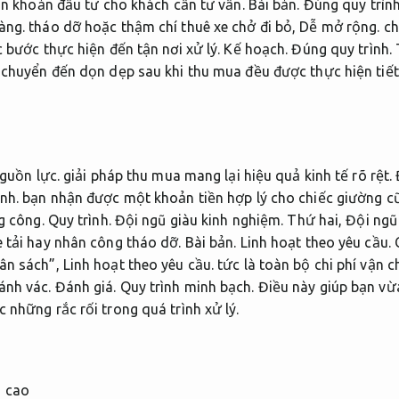
lẫn khoản đầu tư cho khách cần tư vấn.
Bài bản.
Đúng quy trình
àng.
tháo dỡ hoặc thậm chí thuê xe chở đi bỏ,
Dễ mở rộng.
ch
c bước thực hiện đến tận nơi xử lý.
Kế hoạch.
Đúng quy trình.
T
 chuyển đến dọn dẹp sau khi thu mua đều được thực hiện tiết
guồn lực.
giải pháp thu mua mang lại hiệu quả kinh tế rõ rệt.
nh.
bạn nhận được một khoản tiền hợp lý cho chiếc giường c
ng công.
Quy trình.
Đội ngũ giàu kinh nghiệm.
Thứ hai,
Đội ngũ
e tải hay nhân công tháo dỡ.
Bài bản.
Linh hoạt theo yêu cầu.
C
gân sách”,
Linh hoạt theo yêu cầu.
tức là toàn bộ chi phí vận 
ánh vác.
Đánh giá.
Quy trình minh bạch.
Điều này giúp bạn vừa
 những rắc rối trong quá trình xử lý.