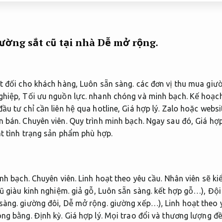
ường sắt cũ tại nhà
Dễ mở rộng.
ệt đối cho khách hàng,
Luôn sẵn sàng.
các đơn vị thu mua giườ
ghiệp,
Tối ưu nguồn lực.
nhanh chóng và minh bạch.
Kế hoạch
ầu tư chỉ cần liên hệ qua hotline,
Giá hợp lý.
Zalo hoặc websi
n bán.
Chuyên viên.
Quy trình minh bạch.
Ngay sau đó,
Giá hợp
át tình trạng sản phẩm phù hợp.
inh bạch.
Chuyên viên.
Linh hoạt theo yêu cầu.
Nhân viên sẽ kiể
ũ giàu kinh nghiệm.
giả gỗ,
Luôn sẵn sàng.
kết hợp gỗ…),
Đội
sàng.
giường đôi,
Dễ mở rộng.
giường xếp…),
Linh hoạt theo 
ông bằng.
Định kỳ.
Giá hợp lý.
Mọi trao đổi và thương lượng đều