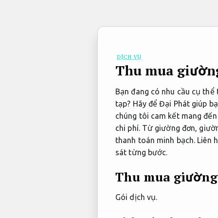
Bỏ
qua
nội
dung
DỊCH VỤ
Thu mua giường 
Bạn đang có nhu cầu cụ thể 
tạp? Hãy để Đại Phát giúp bạ
chúng tôi cam kết mang đến D
chi phí. Từ giường đơn, giư
thanh toán minh bạch. Liên h
sát từng bước.
Thu mua giường 
Gói dịch vụ.