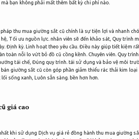
 mà bạn không phải mất thêm bất kỳ chi phí nào.
ải pháp thu mua giường sắt cũ chính là sự tiện lợi và nhanh ch
 hệ,
Tối ưu nguồn lực.
nhân viên sẽ đến khảo sát,
Quy trình m
ày.
Định kỳ.
Linh hoạt theo yêu cầu.
Điều này giúp tiết kiệm rấ
àn toàn nỗi lo vứt bỏ đồ cũ cồng kềnh.
Chuyên viên.
Quy trình
hướng tái chế,
Đúng quy trình.
tái sử dụng và bảo vệ môi trư
 bán giường sắt cũ còn góp phần giảm thiểu rác thải kim loại
 lối sống xanh,
Luôn sẵn sàng.
bền hơn hơn.
ũ giá cao
nhất khi sử dụng Dịch vụ giá rẻ đồng hành thu mua giường sắt