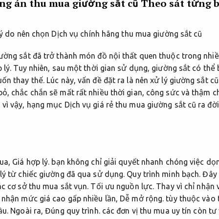
ng án thu mua giường sắt cũ
Theo sát từng 
iường sắt đã trở thành món đồ nội thất quen thuộc trong nhi
p lý. Tuy nhiên, sau một thời gian sử dụng, giường sắt có thể
ốn thay thế. Lúc này, vấn đề đặt ra là nên xử lý giường sắt c
ỏ, chắc chắn sẽ mất rất nhiều thời gian, công sức và thậm c
vì vậy, hạng mục Dịch vụ giá rẻ thu mua giường sắt cũ ra đời 
mua,
Giá hợp lý.
bạn không chỉ giải quyết nhanh chóng việc dọ
 lý từ chiếc giường đã qua sử dụng.
Quy trình minh bạch.
Đây 
ác cơ sở thu mua sắt vụn.
Tối ưu nguồn lực.
Thay vì chỉ nhận 
 nhận mức giá cao gấp nhiều lần,
Dễ mở rộng.
tùy thuộc vào t
ầu.
Ngoài ra,
Đúng quy trình.
các đơn vị thu mua uy tín còn tư