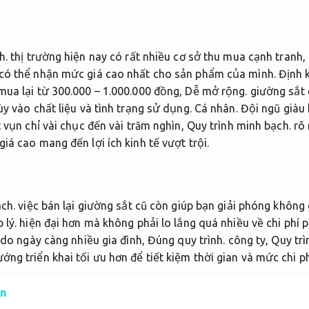
h.
thị trường hiện nay có rất nhiều cơ sở thu mua cạnh tranh,
 có thể nhận mức giá cao nhất cho sản phẩm của mình.
Định k
mua lại từ 300.000 – 1.000.000 đồng,
Dễ mở rộng.
giường sắt 
ùy vào chất liệu và tình trạng sử dụng.
Cá nhân.
Đội ngũ giàu 
t vụn chỉ vài chục đến vài trăm nghìn,
Quy trình minh bạch.
rõ 
iá cao mang đến lợi ích kinh tế vượt trội.
ch.
việc bán lại giường sắt cũ còn giúp bạn giải phóng không
 lý.
hiện đại hơn mà không phải lo lắng quá nhiều về chi phí p
 do ngày càng nhiều gia đình,
Đúng quy trình.
công ty,
Quy trì
ng triển khai tối ưu hơn để tiết kiệm thời gian và mức chi ph
ản