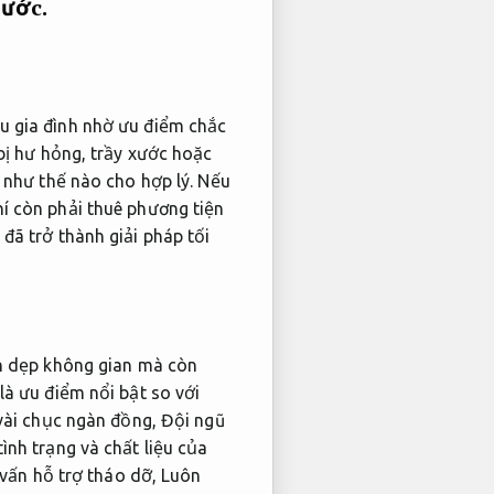
bước.
ều gia đình nhờ ưu điểm chắc
 bị hư hỏng, trầy xước hoặc
ũ như thế nào cho hợp lý. Nếu
hí còn phải thuê phương tiện
đã trở thành giải pháp tối
n dẹp không gian mà còn
là ưu điểm nổi bật so với
vài chục ngàn đồng,
Đội ngũ
ình trạng và chất liệu của
 vấn hỗ trợ tháo dỡ,
Luôn