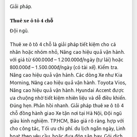
Giải pháp.
Thuê xe ô tô 4 chỗ
Đội ngũ.
Thuê xe ô tô 4 chỗ là giải pháp tiết kiệm cho cá
nhân hoặc nhóm nhỏ,
Nâng cao hiệu quả vận hành.
với giá từ 600.000đ – 1.200.000đ/ngày (tự lái) hoặc
800.000đ – 1.500.000đ/ngày (có tài xế).
Kiểm tra.
Nâng cao hiệu quả vận hành.
Các dòng Xe như Kia
Morning,
Nâng cao hiệu quả vận hành.
Toyota Vios,
Nâng cao hiệu quả vận hành.
Hyundai Accent được
ưa chuộng nhờ tiết kiệm nhiên liệu và dễ điều khiển.
Đúng hẹn.
Phản hồi nhanh.
Giải pháp thuê xe ô tô 4
chỗ đồng hành giao Xe tận nơi tại Hà Nội,
Đội ngũ
giàu kinh nghiệm.
TP.HCM,
Báo giá rõ ràng.
hợp với
cho công tác,
Tối ưu chi phí.
du lịch ngắn ngày,
Linh
hoạt theo yêu cầu.
hoặc đưa đón sân bay.
Gói dịch