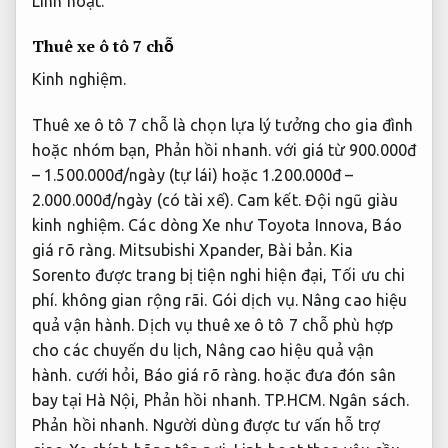
Linh hoạt.
Thuê xe ô tô 7 chỗ
Kinh nghiệm.
Thuê xe ô tô 7 chỗ là chọn lựa lý tưởng cho gia đình
hoặc nhóm bạn,
Phản hồi nhanh.
với giá từ 900.000đ
– 1.500.000đ/ngày (tự lái) hoặc 1.200.000đ –
2.000.000đ/ngày (có tài xế).
Cam kết.
Đội ngũ giàu
kinh nghiệm.
Các dòng Xe như Toyota Innova,
Báo
giá rõ ràng.
Mitsubishi Xpander,
Bài bản.
Kia
Sorento được trang bị tiện nghi hiện đại,
Tối ưu chi
phí.
không gian rộng rãi.
Gói dịch vụ.
Nâng cao hiệu
quả vận hành.
Dịch vụ thuê xe ô tô 7 chỗ phù hợp
cho các chuyến du lịch,
Nâng cao hiệu quả vận
hành.
cưới hỏi,
Báo giá rõ ràng.
hoặc đưa đón sân
bay tại Hà Nội,
Phản hồi nhanh.
TP.HCM.
Ngân sách.
Phản hồi nhanh.
Người dùng được tư vấn hỗ trợ