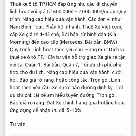
Thuê xe ô tô TP.HCM đáp ứng nhu cầu di chuyển
linh hoạt với giá từ 600.000đ – 2.000.000đ/ngày.
Quy
trình.
Nâng cao hiệu quả vận hành.
Các đơn vị như
Nam Bình Tour,
Phản hồi nhanh.
Thuê Xe Việt cung
cấp Xe giá rẻ 4-45 chỗ,
Bài bản.
từ bình dân (Kia
Morning) đến cao cấp (Mercedes,
Bài bản.
BMW).
Quy trình.
Linh hoạt theo yêu cầu.
Hạng mục Dịch vụ
thuê xe ô tô TP.HCM tư vấn hỗ trợ giao Xe giá rẻ tận
nơi tại Quận 1,
Bài bản.
Quận 7,
Tối ưu chi phí.
phù
hợp cho du lịch,
Nâng cao hiệu quả vận hành.
cưới
hỏi,
Báo giá rõ ràng.
hoặc công tác.
Trọn gói.
Linh
hoạt theo yêu cầu.
Xe được bảo dưỡng định kỳ,
Tối
ưu chi phí.
tài xế am hiểu tuyến đường.
Trọn gói.
Báo giá rõ ràng.
Đặt Xe chính hãng qua hotline hoặc
ứng dụng để nhận ưu đãi 5-10%.
Tư vấn.