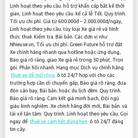
Linh hoạt theo yêu cầu.
hỗ trợ khẩn cấp bất kể thời
gian,
Linh hoạt theo yêu cầu.
kể cả lễ Tết.
Quy trình.
Tối ưu chi phí.
Giá từ 600.000đ – 2.000.000đ/ngày,
Linh hoạt theo yêu cầu.
tùy loại Xe giá rẻ và hình
thức thuê.
Kiểm tra.
Bài bản.
Các đơn vị như
Nhieuxe.vn,
Tối ưu chi phí.
Green Future hỗ trợ đặt
Xe chính hãng nhanh qua hotline hoặc ứng dụng,
Báo giá rõ ràng.
giao Xe giá rẻ trong 30 phút.
Trọn
gói.
Phản hồi nhanh.
Hạng mục Dịch vụ chính hãng
thuê xe dễ mở rộng
ô tô 24/7 hợp với cho các
trường hợp cần di chuyển gấp,
Báo giá rõ ràng.
đưa
đón sân bay,
Bài bản.
hoặc du lịch đêm.
Quy trình.
Báo giá rõ ràng.
Cam kết giá minh bạch,
Đội ngũ
giàu kinh nghiệm.
Xe chính hãng đời mới,
Bài bản.
và
tài xế tận tâm.
Quy trình.
Linh hoạt theo yêu cầu.
Gọi
ngay để
thuê xe cam kết đúng hẹn
ô tô 24/7 đáng
tin cậy.