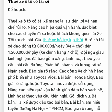
Thuê xe ô tô có tài xế
Kế hoạch.
Thuê xe ô tô có tài xế mang lại sự tiện lợi và hạn
chế rủi ro,
Nâng cao hiệu quả vận hành.
đặc biệt
cho các chuyến đi xa hoặc khách không quen lái Xe.
Tối ưu chi phí.
Giá
thuê xe hỗ trợ kịp thời
ô tô có tài
xế dao động từ 800.000đ/ngày (Xe 4 chỗ) đến
1.500.000đ/ngày (Xe chính hãng 7 chỗ),
Đội ngũ giàu
kinh nghiệm.
đã bao gồm xăng,
Linh hoạt theo yêu
cầu.
phí cầu đường,
Phản hồi nhanh.
và lương tài xế.
Ngân sách.
Báo giá rõ ràng.
Các dòng Xe chính hãng
phổ biến như Toyota Vios,
Bài bản.
Honda City,
Báo
giá rõ ràng.
hoặc Toyota Innova được sử dụng,
Nâng cao hiệu quả vận hành.
giúp đảm bảo sạch sẽ,
Linh hoạt theo yêu cầu.
tiện nghi.
Gói dịch vụ.
Bài
bản.
Tài xế được đào tạo bài bản,
Bài bản.
am hiểu
tuyến đường Hà Nội – TP.HCM,
Báo giá rõ ràng.
hỗ