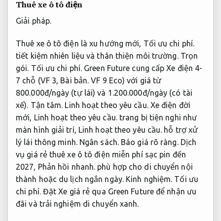
Thuê xe ô tô điện
Giải pháp.
Thuê xe ô tô điện là xu hướng mới,
Tối ưu chi phí.
tiết kiệm nhiên liệu và thân thiện môi trường.
Trọn
gói.
Tối ưu chi phí.
Green Future cung cấp Xe điện 4-
7 chỗ (VF 3,
Bài bản.
VF 9 Eco) với giá từ
800.000đ/ngày (tự lái) và 1.200.000đ/ngày (có tài
xế).
Tận tâm.
Linh hoạt theo yêu cầu.
Xe điện đời
mới,
Linh hoạt theo yêu cầu.
trang bị tiện nghi như
màn hình giải trí,
Linh hoạt theo yêu cầu.
hỗ trợ xử
lý lái thông minh.
Ngân sách.
Báo giá rõ ràng.
Dịch
vụ giá rẻ thuê xe ô tô điện miễn phí sạc pin đến
2027,
Phản hồi nhanh.
phù hợp cho di chuyển nội
thành hoặc du lịch ngắn ngày.
Kinh nghiệm.
Tối ưu
chi phí.
Đặt Xe giá rẻ qua Green Future để nhận ưu
đãi và trải nghiệm di chuyển xanh.