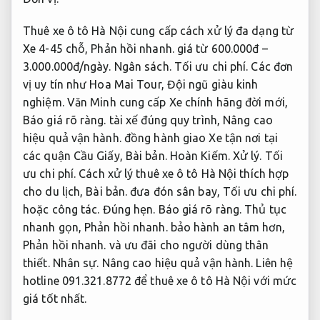
Thuê xe ô tô Hà Nội cung cấp cách xử lý đa dạng từ
Xe 4-45 chỗ,
Phản hồi nhanh.
giá từ 600.000đ –
3.000.000đ/ngày.
Ngân sách.
Tối ưu chi phí.
Các đơn
vị uy tín như Hoa Mai Tour,
Đội ngũ giàu kinh
nghiệm.
Văn Minh cung cấp Xe chính hãng đời mới,
Báo giá rõ ràng.
tài xế đúng quy trình,
Nâng cao
hiệu quả vận hành.
đồng hành giao Xe tận nơi tại
các quận Cầu Giấy,
Bài bản.
Hoàn Kiếm.
Xử lý.
Tối
ưu chi phí.
Cách xử lý thuê xe ô tô Hà Nội thích hợp
cho du lịch,
Bài bản.
đưa đón sân bay,
Tối ưu chi phí.
hoặc công tác.
Đúng hẹn.
Báo giá rõ ràng.
Thủ tục
nhanh gọn,
Phản hồi nhanh.
bảo hành an tâm hơn,
Phản hồi nhanh.
và ưu đãi cho người dùng thân
thiết.
Nhân sự.
Nâng cao hiệu quả vận hành.
Liên hệ
hotline 091.321.8772 để thuê xe ô tô Hà Nội với mức
giá tốt nhất.