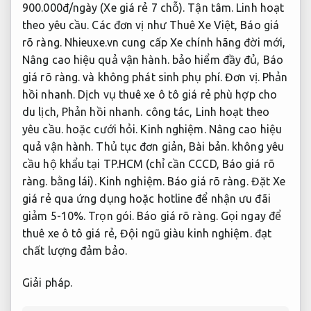
900.000đ/ngày (Xe giá rẻ 7 chỗ).
Tận tâm.
Linh hoạt
theo yêu cầu.
Các đơn vị như Thuê Xe Việt,
Báo giá
rõ ràng.
Nhieuxe.vn cung cấp Xe chính hãng đời mới,
Nâng cao hiệu quả vận hành.
bảo hiểm đầy đủ,
Báo
giá rõ ràng.
và không phát sinh phụ phí.
Đơn vị.
Phản
hồi nhanh.
Dịch vụ thuê xe ô tô giá rẻ phù hợp cho
du lịch,
Phản hồi nhanh.
công tác,
Linh hoạt theo
yêu cầu.
hoặc cưới hỏi.
Kinh nghiệm.
Nâng cao hiệu
quả vận hành.
Thủ tục đơn giản,
Bài bản.
không yêu
cầu hộ khẩu tại TP.HCM (chỉ cần CCCD,
Báo giá rõ
ràng.
bằng lái).
Kinh nghiệm.
Báo giá rõ ràng.
Đặt Xe
giá rẻ qua ứng dụng hoặc hotline để nhận ưu đãi
giảm 5-10%.
Trọn gói.
Báo giá rõ ràng.
Gọi ngay để
thuê xe ô tô giá rẻ,
Đội ngũ giàu kinh nghiệm.
đạt
chất lượng đảm bảo.
Giải pháp.