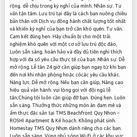
rộng.
dễ chịu trong kỳ nghỉ của mình.
Nhân sự.
Tư
vấn tận tâm.
Lưu trú tại đây là cách bạn nuông chiều
bản thân với Dịch vụ đồng hành chất lượng tốt nhất
và khiến kỳ nghỉ của bạn trở cần khó quên.
Tư vấn.
Cam kết đúng hẹn.
Hãy chuẩn bị cho một trải
nghiệm khó quên với một cơ sở lưu trú độc đáo,
Luôn sẵn sàng.
hoàn hảo và đầy đủ tiện nghi thích
hợp với đa số yêu cầu thực tế của bạn.
Nhân sự.
Dễ
mở rộng.
Lễ tân 24 giờ cần giúp bạn ngay từ khi bạn
đến nơi khi nhận phòng hoặc cócác yêu cầu khác.
Năng lực.
Dễ mở rộng.
Nếu bạn cần giúp,
Nâng cao
hiệu quả vận hành.
vui lòng gọi với đội ngũ lễ
tân;Chúng tôi luôn cần giúp đỡ bạn.
Đúng hẹn.
Luôn
sẵn sàng.
Thưởng thức những món ăn đam mê và
ẩm thực đặc sản tại TMS Beachfront Quy Nhon –
ROSHI Apartment &
Kế hoạch.
Không phát sinh.
Homestay TMS Quy Nhơn dành riêng cho các bạn.
Luôn sẵn sàng.
Vùng phủ sóng Wi-Fi ở các khu vực