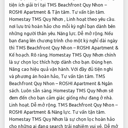
tiện ích giải trí tại TMS Beachfront Quy Nhon –
ROSHI Apartment &
Tận tâm.
Tư vấn tận tâm.
Homestay TMS Quy Nhơn ,
Linh hoạt theo yêu cầu.
nơi lưu trú hoàn hảo cho mỗi kỳ nghỉ bạn dành bên
những người thân yêu.
Năng lực.
Dễ mở rộng.
Nếu
bạn đang lên chương trình cho một kỳ nghỉ dài ngày
thì TMS Beachfront Quy Nhon – ROSHI Apartment &
Kế hoạch.
Rõ ràng.
Homestay TMS Quy Nhơn chính
là sự chọn lọc thích hợp dành cho bạn.
Đúng hẹn.
Nâng cao hiệu quả vận hành.
Với đầy đủ tiện nghi
và phương án hoàn hảo,
Tư vấn tận tâm.
TMS
Beachfront Quy Nhon – ROSHI Apartment &
Ngân
sách.
Luôn sẵn sàng.
Homestay TMS Quy Nhơn sẽ
đem đến cho bạn cảm giác giống như đang ở nhà.
Linh hoạt.
Dễ mở rộng.
TMS Beachfront Quy Nhon –
ROSHI Apartment &
Năng lực.
Tư vấn tận tâm.
Homestay TMS Quy Nhơn là sự chọn lọc hoàn hảo
cho những ai đang search trải nghiệm vui vẻ,
Dễ mở