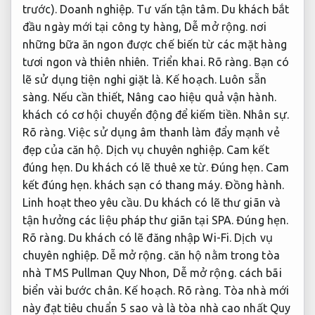
trước).
Doanh nghiệp.
Tư vấn tận tâm.
Du khách bắt
đầu ngày mới tại công ty hàng,
Dễ mở rộng.
nơi
những bữa ăn ngon được chế biến từ các mặt hàng
tươi ngon và thiên nhiên.
Triển khai.
Rõ ràng.
Bạn có
lẽ sử dụng tiện nghi giặt là.
Kế hoạch.
Luôn sẵn
sàng.
Nếu cần thiết,
Nâng cao hiệu quả vận hành.
khách có cơ hội chuyển động để kiếm tiền.
Nhân sự.
Rõ ràng.
Việc sử dụng âm thanh làm đẩy mạnh vẻ
đẹp của căn hộ.
Dịch vụ chuyên nghiệp.
Cam kết
đúng hẹn.
Du khách có lẽ thuê xe từ.
Đúng hẹn.
Cam
kết đúng hẹn.
khách sạn có thang máy.
Đồng hành.
Linh hoạt theo yêu cầu.
Du khách có lẽ thư giãn và
tận hưởng các liệu pháp thư giãn tại SPA.
Đúng hẹn.
Rõ ràng.
Du khách có lẽ đăng nhập Wi-Fi.
Dịch vụ
chuyên nghiệp.
Dễ mở rộng.
căn hộ nằm trong tòa
nhà TMS Pullman Quy Nhon,
Dễ mở rộng.
cách bãi
biển vài bước chân.
Kế hoạch.
Rõ ràng.
Tòa nhà mới
này đạt tiêu chuẩn 5 sao và là tòa nhà cao nhất Quy