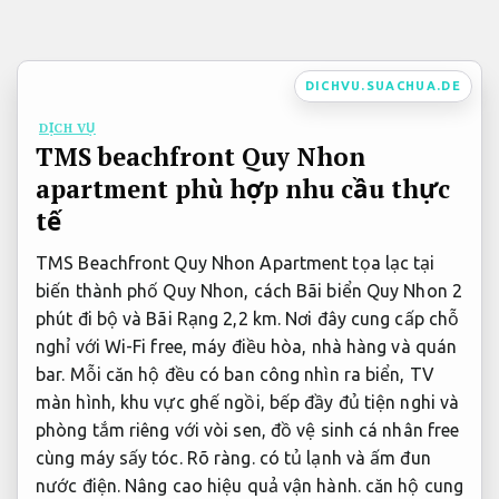
Bỏ
qua
nội
DICHVU.SUACHUA.DE
dung
DỊCH VỤ
TMS beachfront Quy Nhon
apartment phù hợp nhu cầu thực
tế
TMS Beachfront Quy Nhon Apartment tọa lạc tại
biến thành phố Quy Nhon, cách Bãi biển Quy Nhon 2
phút đi bộ và Bãi Rạng 2,2 km. Nơi đây cung cấp chỗ
nghỉ với Wi-Fi free, máy điều hòa, nhà hàng và quán
bar. Mỗi căn hộ đều có ban công nhìn ra biển, TV
màn hình, khu vực ghế ngồi, bếp đầy đủ tiện nghi và
phòng tắm riêng với vòi sen, đồ vệ sinh cá nhân free
cùng máy sấy tóc.
Rõ ràng.
có tủ lạnh và ấm đun
nước điện.
Nâng cao hiệu quả vận hành.
căn hộ cung