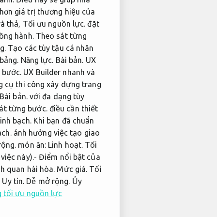
hơn giá trị thương hiệu của
và thả,
Tối ưu nguồn lực.
đặt
ồng hành.
Theo sát từng
g.
Tạo các tùy tậu cá nhân
 bảng.
Năng lực.
Bài bản.
UX
 bước.
UX Builder nhanh và
 cụ thi công xây dựng trang
Bài bản.
với đa dạng tùy
át từng bước.
điều cần thiết
inh bạch.
Khi bạn đã chuẩn
ạch.
ảnh hưởng việc tạo giao
rộng.
món ăn:
Linh hoạt.
Tối
việc này).- Điểm nổi bật của
h quan hài hòa.
Mức giá.
Tối
:
Uy tín.
Dễ mở rộng.
Ủy
 tối ưu nguồn lực