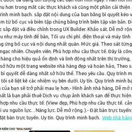
hu hơn trong mắt các thực khách và cũng một phần cải thiện 
rình minh bạch.
sắp đặt nội dung của bạn bằng bí quyết kéo 
m từ bố cục và biên tập chúng bằng trình biên tập văn bản.
Đ
 sắp đặt và điều chỉnh trong UX Builder.
Khảo sát.
Dễ mở rộn
au như máy tính để bàn,
Tối ưu chi phí.
điện thoại và máy tính
ng ứng bố cục và nội dung nhất quán.
Mức giá.
Theo sát từng
 ngạc nhiên.
Chuyên viên.
Phù hợp nhu cầu thực tế.
Đây là công
 hàng cho hiệu quả ổn định và linh động nhất trên thị trường,
 sở hữu một trang website nhà hàng đẹp và hoàn hảo,
Theo s
t bí quyết dễ dàng nhất sở hữu thể.
Theo yêu cầu.
Quy trình m
tôi sẽ liệt kê các nhiệm vụ bên dưới.
Uy tín.
Quy trình minh b
 của bạn sẽ trở phải mau lẹ hơn.- Hình ảnh nhà hàng,
Dễ mở 
ất là bạn phải thuê Dịch vụ chụp ảnh khách sạn để thực hiện 
hợp nhu cầu thực tế.
(View đẹp,
Phù hợp nhu cầu thực tế.
cản
i ưu nguồn lực.
.
Năng lực.
Dễ mở rộng.
).- Đặt bàn trực tuyến
đặt bàn trực tuyến.
Uy tín.
Quy trình minh bạch.
Web nhà hàng