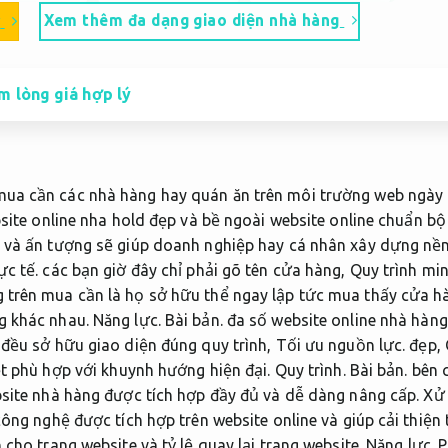
Xem thêm đa dạng giao diện nhà hàng
y
m lòng giá hợp lý
a cần các nhà hàng hay quán ăn trên môi trường web ngày
ite online nha hold đẹp và bề ngoài website online chuẩn bộ
 và ấn tượng sẽ giúp doanh nghiệp hay cá nhân xây dựng nền
ực tế.
các bạn giờ đây chỉ phải gõ tên cửa hàng,
Quy trình min
trên mua cần là họ sở hữu thể ngay lập tức mua thấy cửa h
g khác nhau.
Năng lực.
Bài bản.
đa số website online nhà hàng 
 đều sở hữu giao diện đúng quy trình,
Tối ưu nguồn lực.
đẹp,
ệt phù hợp với khuynh hướng hiện đại.
Quy trình.
Bài bản.
bên 
bsite nhà hàng được tích hợp đầy đủ và dễ dàng nâng cấp.
Xử 
công nghệ được tích hợp trên website online và giúp cải thiện
 cho trang website và tỷ lệ quay lại trang website.
Năng lực.
P