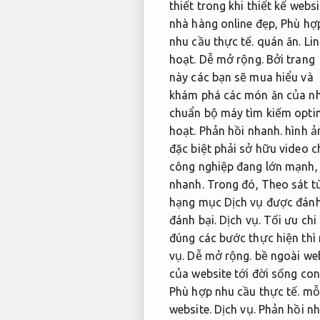
thiết trong khi thiết kế websi
nhà hàng online đẹp,
Phù hợ
nhu cầu thực tế.
quán ăn.
Li
hoạt.
Dễ mở rộng.
Bởi trang
này các bạn sẽ mua hiểu và
khám phá các món ăn của n
chuẩn bộ máy tìm kiếm opti
hoạt.
Phản hồi nhanh.
hình ả
đặc biệt phải sở hữu video c
công nghiệp đang lớn mạnh
nhanh.
Trong đó,
Theo sát t
hạng mục Dịch vụ được đánh 
đánh bại.
Dịch vụ.
Tối ưu chi 
đúng các bước thực hiện thì
vụ.
Dễ mở rộng.
bề ngoài web
của website tới đời sống co
Phù hợp nhu cầu thực tế.
mỗi
website.
Dịch vụ.
Phản hồi nh