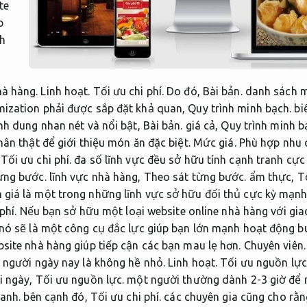
te
p
nh
hà hàng.
Linh hoạt.
Tối ưu chi phí.
Do đó,
Bài bản.
danh sách m
mization phải được sắp đặt khả quan,
Quy trình minh bạch.
biể
nh dung nhan nét và nổi bật,
Bài bản.
giá cả,
Quy trình minh b
hân thật để giới thiệu món ăn đặc biệt.
Mức giá.
Phù hợp nhu c
,
Tối ưu chi phí.
đa số lĩnh vực đều sở hữu tính cạnh tranh cực
ừng bước.
lĩnh vực nhà hàng,
Theo sát từng bước.
ẩm thực,
T
giá là một trong những lĩnh vực sở hữu đối thủ cực kỳ mạn
phí.
Nếu bạn sở hữu một loại website online nhà hàng với gia
 nó sẽ là một công cụ đắc lực giúp bạn lớn mạnh hoạt động 
site nhà hàng giúp tiếp cận các bạn mau lẹ hơn.
Chuyên viên.
n người ngày nay là không hề nhỏ.
Linh hoạt.
Tối ưu nguồn lực
 ngày,
Tối ưu nguồn lực.
một người thường dành 2-3 giờ để 
anh.
bên cạnh đó,
Tối ưu chi phí.
các chuyên gia cũng cho rằn