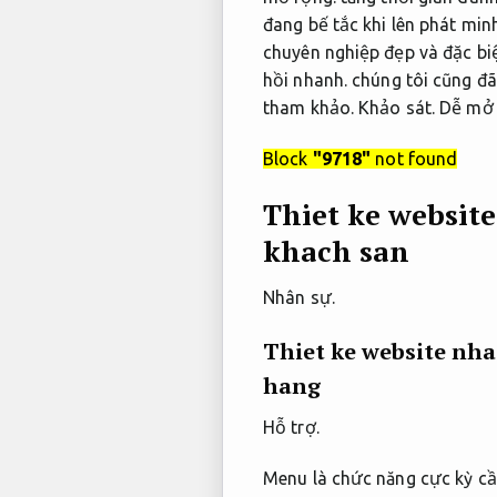
đang bế tắc khi lên phát min
chuyên nghiệp đẹp và đặc biệ
hồi nhanh.
chúng tôi cũng đã 
tham khảo.
Khảo sát.
Dễ mở 
Block
"9718"
not found
Thiet ke website
khach san
Nhân sự.
Thiet ke website nha
hang
Hỗ trợ.
Menu là chức năng cực kỳ c