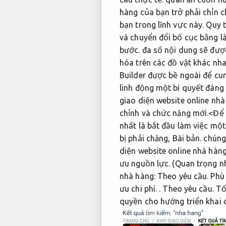
hàng của bạn trở phải chỉn c
bạn trong lĩnh vực này.
Quy t
và chuyển đổi bố cục bằng là
bước.
đa số nội dung sẽ được
hóa trên các đồ vật khác nh
Builder được bề ngoài để cu
linh động một bí quyết đáng
giao diện website online nhà
chỉnh và chức năng mới.<Để
nhất là bắt đầu làm việc mộ
bị phải chăng,
Bài bản.
chúng 
diện website online nhà hàng
ưu nguồn lực.
(Quan trọng nh
nhà hàng:
Theo yêu cầu.
Phù 
ưu chi phí.
.
Theo yêu cầu.
Tố
quyền cho hướng triển khai 