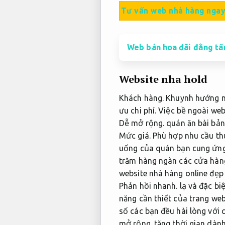
Tư vấn web nhà hàng nga
Web bán hoa đãi đằng tấ
Website nha hold
Khách hàng.
Khuynh hướng mu
ưu chi phí.
Việc bề ngoài webs
Dễ mở rộng.
quán ăn bài bản
Mức giá.
Phù hợp nhu cầu th
uống của quán bạn cung ứng 
trăm hàng ngàn các cửa hàn
website nhà hàng online đẹp
Phản hồi nhanh.
lạ và đặc bi
năng cần thiết của trang we
số các bạn đều hài lòng với 
mở rộng.
tăng thời gian dành