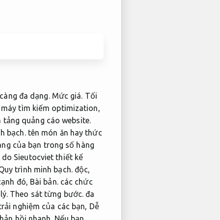
 càng đa dạng.
Mức giá.
Tối
 máy tìm kiếm optimization,
 tảng quảng cáo website.
h bạch.
tên món ăn hay thức
àng của bạn trong số hàng
do Sieutocviet thiết kế
Quy trình minh bạch.
độc,
cạnh đó,
Bài bản.
các chức
lý.
Theo sát từng bước.
đa
 trải nghiệm của các bạn,
Dễ
hản hồi nhanh.
Nếu bạn