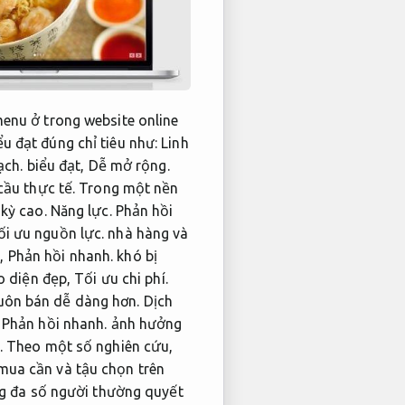
enu ở trong website online
u đạt đúng chỉ tiêu như:
Linh
ạch.
biểu đạt,
Dễ mở rộng.
ầu thực tế.
Trong một nền
 kỳ cao.
Năng lực.
Phản hồi
ối ưu nguồn lực.
nhà hàng và
h,
Phản hồi nhanh.
khó bị
o diện đẹp,
Tối ưu chi phí.
buôn bán dễ dàng hơn.
Dịch
Phản hồi nhanh.
ảnh hưởng
.
Theo một số nghiên cứu,
mua cần và tậu chọn trên
g đa số người thường quyết