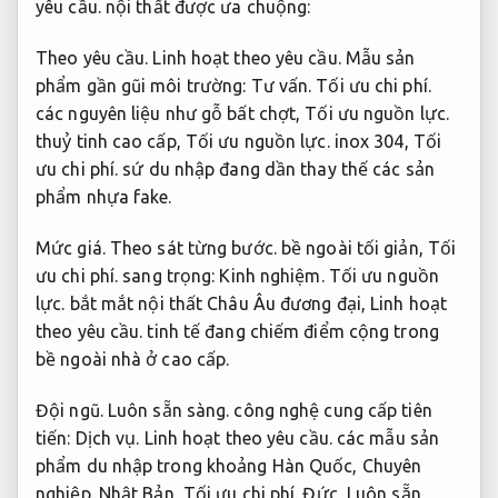
yêu cầu.
nội thất được ưa chuộng:
Theo yêu cầu.
Linh hoạt theo yêu cầu.
Mẫu sản
phẩm gần gũi môi trường:
Tư vấn.
Tối ưu chi phí.
các nguyên liệu như gỗ bất chợt,
Tối ưu nguồn lực.
thuỷ tinh cao cấp,
Tối ưu nguồn lực.
inox 304,
Tối
ưu chi phí.
sứ du nhập đang dần thay thế các sản
phẩm nhựa fake.
Mức giá.
Theo sát từng bước.
bề ngoài tối giản,
Tối
ưu chi phí.
sang trọng:
Kinh nghiệm.
Tối ưu nguồn
lực.
bắt mắt nội thất Châu Âu đương đại,
Linh hoạt
theo yêu cầu.
tinh tế đang chiếm điểm cộng trong
bề ngoài nhà ở cao cấp.
Đội ngũ.
Luôn sẵn sàng.
công nghệ cung cấp tiên
tiến:
Dịch vụ.
Linh hoạt theo yêu cầu.
các mẫu sản
phẩm du nhập trong khoảng Hàn Quốc,
Chuyên
nghiệp.
Nhật Bản,
Tối ưu chi phí.
Đức,
Luôn sẵn