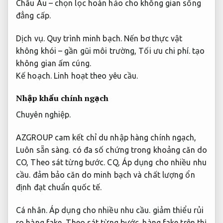
Châu Âu – chọn lọc hoàn hảo cho không gian sống
đẳng cấp.
Dịch vụ.
Quy trình minh bạch.
Nến bơ thực vật
không khói – gần gũi môi trường,
Tối ưu chi phí.
tạo
không gian ấm cúng.
Kế hoạch.
Linh hoạt theo yêu cầu.
Nhập khẩu chính ngạch
Chuyên nghiệp.
AZGROUP cam kết chỉ du nhập hàng chính ngạch,
Luôn sẵn sàng.
có đa số chứng trong khoảng căn do
CO,
Theo sát từng bước.
CQ,
Áp dụng cho nhiều nhu
cầu.
đảm bảo căn do minh bạch và chất lượng ổn
định đạt chuẩn quốc tế.
Cá nhân.
Áp dụng cho nhiều nhu cầu.
giảm thiểu rủi
ro hàng fake,
Theo sát từng bước.
hàng fake trên thị