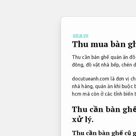
Bỏ
qua
nội
dung
DỊCH VỤ
Thu mua bàn ghế
Thu cần bàn ghế quán ăn đồ 
đông, đồ vật nhà bếp, chén d
docutueanh.com là đơn vị chu
nhà hàng, quán ăn khi buộc 
hcm mà còn ở các tỉnh biến 
Thu cần bàn ghế
xử lý.
Thu cần bàn ghế cũ g