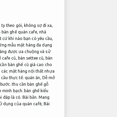
ty theo gói, không sợ đi xa,
n bàn ghế quán cafe, nhà
t cứ khi nào bạn có yêu cầu,
Những mẫu mặt hàng đa dạng
hàng được ưa chuộng và sử
 cafe cũ, bàn settee cũ, bàn
cần bàn ghế cũ giá cao cho
ó các mặt hàng nội thất nhựa
cầu thực tế.
quán ăn,
Dễ mở
 bước.
thu cần bàn ghế gỗ
h minh bạch.
bàn ghế kiểu
i đáp là có.
Bài bản.
Mang
 sử dụng của quán café,
Bài