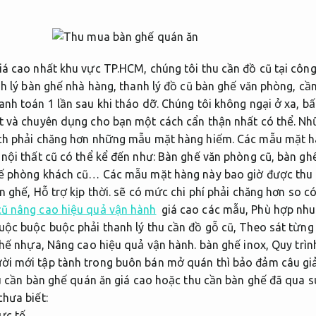
á cao nhất khu vực TP.HCM, chúng tôi thu cần đồ cũ tại công 
nh lý bàn ghế nhà hàng, thanh lý đồ cũ bàn ghế văn phòng, cầ
nh toán 1 lần sau khi tháo dỡ. Chúng tôi không ngại ở xa, bấ
ặt và chuyên dụng cho bạn một cách cẩn thận nhất có thể. 
ách phải chăng hơn những mẫu mặt hàng hiếm. Các mẫu mặt 
nội thất cũ có thể kể đến như: Bàn ghế văn phòng cũ, bàn ghế
hế phòng khách cũ… Các mẫu mặt hàng này bao giờ được thu 
àn ghế,
Hỗ trợ kịp thời.
sẽ có mức chi phí phải chăng hơn so c
ũ nâng cao hiệu quả vận hành
giá cao các mẫu,
Phù hợp nhu 
ộc buộc buộc phải thanh lý thu cần đồ gỗ cũ,
Theo sát từng
hế nhựa,
Nâng cao hiệu quả vận hành.
bàn ghế inox,
Quy trìn
i mới tập tành trong buôn bán mở quán thì bảo đảm câu giả
thu cần bàn ghế quán ăn giá cao hoặc thu cần bàn ghế đã qua
hưa biết:
ực tế.