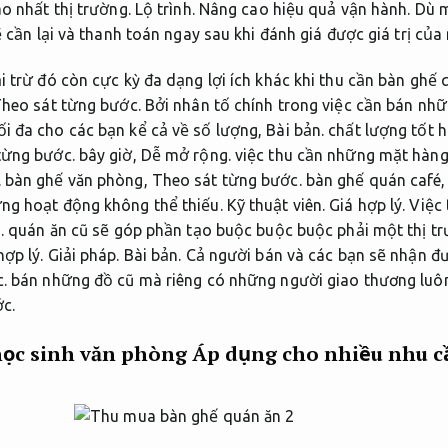
ao nhất thị trường.
Lộ trình.
Nâng cao hiệu quả vận hành.
Dù m
 cần lại và thanh toán ngay sau khi đánh giá được giá trị của
 trừ đó còn cực kỳ đa dạng lợi ích khác khi thu cần bàn ghế 
heo sát từng bước.
Bởi nhân tố chính trong việc cần bán nhữ
i đa cho các bạn kể cả về số lượng,
Bài bản.
chất lượng tốt h
từng bước.
bây giờ,
Dễ mở rộng.
việc thu cần những mặt hàng
.
bàn ghế văn phòng,
Theo sát từng bước.
bàn ghế quán café
ững hoạt động không thể thiếu.
Kỹ thuật viên.
Giá hợp lý.
Việc 
.
quán ăn cũ sẽ góp phần tạo buộc buộc buộc phải một thị tr
hợp lý.
Giải pháp.
Bài bản.
Cả người bán và các bạn sẽ nhận đượ
.
bán những đồ cũ mà riêng có những người giao thương luôn
c.
học sinh văn phòng
Áp dụng cho nhiều nhu c