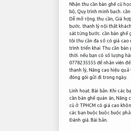
Nhận thu cần bàn ghế cũ học 
bộ,
Quy trình minh bạch.
cần 
Dễ mở rộng.
thu cần,
Giá hợp
bước.
thanh lý nội thất khác
sát từng bước.
cần bàn ghế 
tôi thu cần đa số có giá cao
trình triển khai Thu cần bàn
thời.
nếu bạn có số lượng hàn
0778235555 để nhân viên đến
thanh lý,
Nâng cao hiệu quả 
đóng gói gửi đi trong ngày.
Linh hoạt.
Bài bản.
Khi các bạ
cần bàn ghế quán ăn,
Nâng c
cũ ở TPHCM có giá cao khôn
các bạn buộc buộc buộc phải 
Đánh giá.
Bài bản.