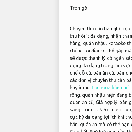
Trọn gói.
Chuyên thu cần bàn ghế cũ gi
thu hồi ít đa dạng, nhận tha
hàng, quán nhậu, karaoke tha
chúng tôi đều có thể gặp m
sẽ được thanh lý có ngân s
dụng đa dạng trong lĩnh vực 
ghế gỗ cũ, bàn ăn cũ, bàn g
các đơn vị chuyên thu cần b
hay inox.
Thu mua bàn ghế c
rộng.
quán nhậu hiện đang bu
quán ăn cũ,
Giá hợp lý.
bàn g
sang trọng… Nếu là một ngườ
cực kỳ đa dạng lợi ích khi 
bản.
quán ăn mà có thể bạn c
Cam kết.
Phù hợp nhu cầu th