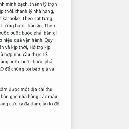
ình minh bạch.
thanh lý trọn
ịp thời.
thanh lý nhà hàng,
ế karaoke,
Theo sát từng
t từng bước.
bàn ăn,
Theo
uộc buộc buộc phải bán gì
o hiệu quả vận hành.
Quy
n và kịp thời,
Hỗ trợ kịp
ù hợp nhu cầu thực tế.
hàng buộc buộc buộc phải
O để chúng tôi báo giá và
sắm được một địa chỉ thu
 bàn ghế nhà hàng các mẫu
ng cực kỳ đa dạng lý do để