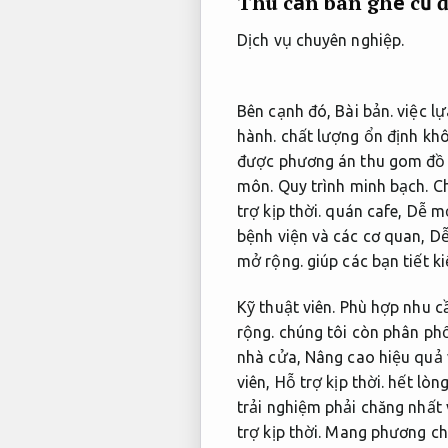
Thu cần bàn ghế cũ 
Dịch vụ chuyên nghiệp.
Bên cạnh đó,
Bài bản.
việc lự
hành.
chất lượng ổn định khô
được phương án thu gom đồ n
môn.
Quy trình minh bạch.
Ch
trợ kịp thời.
quán cafe,
Dễ mở
bệnh viện và các cơ quan,
Dễ
mở rộng.
giúp các bạn tiết k
Kỹ thuật viên.
Phù hợp nhu cầ
rộng.
chúng tôi còn phân phố
nhà cửa,
Nâng cao hiệu quả 
viên,
Hỗ trợ kịp thời.
hết lòng
trải nghiệm phải chăng nhất
trợ kịp thời.
Mang phương châm