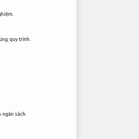
ghiệm.
úng quy trình.
m ngân sách.