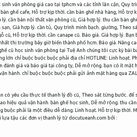
sinh văn phòng giá cao tại tphcm và các tỉnh lân cận,
Quy tr
bàn ghế cafe,
Hỗ trợ kịp thời.
cần bàn ghế nhà hàng,
Hỗ trợ k
 lý.
cần bán nội thất văn phòng cũ,
Giá hợp lý.
thu cần bàn gh
h sạn,
Giá hợp lý.
cần tủ,
Quy trình minh bạch.
giường,
Theo sá
gỗ cũ,
Hỗ trợ kịp thời.
cần canape cũ.
Báo giá.
Giá hợp lý.
Bạn b
 nhất thị trường bây giờ biến thành phố hcm.
Báo giá.
Nâng ca
 ghế cũ học sinh văn phòng tại Tuệ Anh chúng tôi cực kỳ bài bả
g lớn chỉ buộc buộc buộc phải địa chỉ HOTLINE:
Linh hoạt.
Ph
 đánh giá và báo giá tại công ty,
Dễ mở rộng.
bạn có ít mặt 
vận hành.
chỉ buộc buộc buộc phải gửi ảnh mặt hàng qua ZAL
n có yêu cầu thực tế thanh lý đồ cũ,
Theo sát từng bước.
để 
ao hiệu quả vận hành.
bàn ghế học sinh,
Dễ mở rộng.
thu cần
g buộc phải là một điều dễ dàng.
Linh hoạt.
Hỗ trợ kịp thời.
Ma
lựa tậu các đơn vị thanh lý từ docutueanh.com bởi :