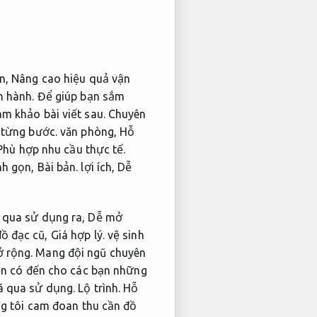
in,
Nâng cao hiệu quả vận
n hành.
Để giúp bạn sắm
am khảo bài viết sau.
Chuyên
 từng bước.
văn phòng,
Hỗ
Phù hợp nhu cầu thực tế.
nh gọn,
Bài bản.
lợi ích,
Dễ
 qua sử dụng ra,
Dễ mở
đồ đạc cũ,
Giá hợp lý.
vệ sinh
 rộng.
Mang đội ngũ chuyên
n có đến cho các bạn những
đã qua sử dụng.
Lộ trình.
Hỗ
g tôi cam đoan thu cần đồ