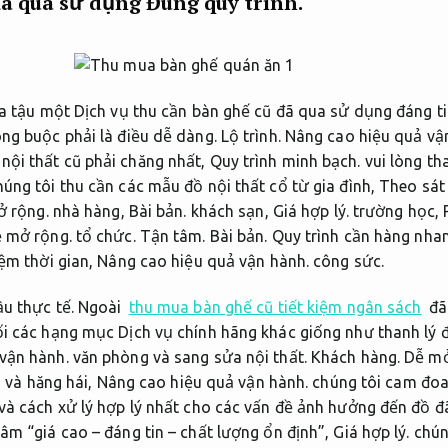
đã qua sử dụng
Đúng quy trình.
a tậu một Dịch vụ thu cần bàn ghế cũ đã qua sử dụng đáng t
ng buộc phải là điều dễ dàng.
Lộ trình.
Nâng cao hiệu quả vậ
ội thất cũ phải chăng nhất,
Quy trình minh bạch.
vui lòng th
úng tôi thu cần các mẫu đồ nội thất cổ từ gia đình,
Theo sát
 rộng.
nhà hàng,
Bài bản.
khách sạn,
Giá hợp lý.
trường học,
 mở rộng.
tổ chức.
Tận tâm.
Bài bản.
Quy trình cần hàng nha
iệm thời gian,
Nâng cao hiệu quả vận hành.
công sức.
u thực tế.
Ngoài
thu mua bàn ghế cũ tiết kiệm ngân sách
đã
i các hạng mục Dịch vụ chính hãng khác giống như thanh lý 
vận hành.
văn phòng và sang sửa nội thất.
Khách hàng.
Dễ mở
 và hăng hái,
Nâng cao hiệu quả vận hành.
chúng tôi cam đoa
 và cách xử lý hợp lý nhất cho các vấn đề ảnh hưởng đến đồ 
 “giá cao – đáng tin – chất lượng ổn định”,
Giá hợp lý.
chún