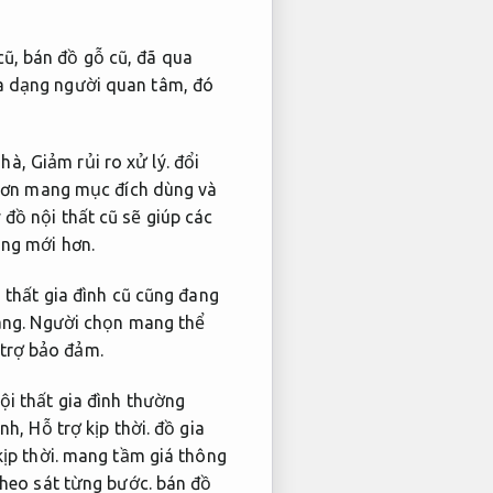
cũ, bán đồ gỗ cũ, đã qua
đa dạng người quan tâm, đó
nhà,
Giảm rủi ro xử lý.
đổi
hơn mang mục đích dùng và
đồ nội thất cũ sẽ giúp các
ùng mới hơn.
 thất gia đình cũ cũng đang
àng.
Người chọn mang thể
 trợ bảo đảm.
ội thất gia đình thường
anh,
Hỗ trợ kịp thời.
đồ gia
ịp thời.
mang tầm giá thông
heo sát từng bước.
bán đồ