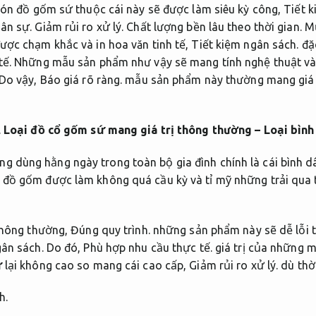
n đồ gốm sứ thuộc cái này sẽ được làm siêu kỳ công,
Tiết k
ân sự.
Giảm rủi ro xử lý.
Chất lượng bền lâu theo thời gian.
Mứ
ược chạm khắc và in hoa văn tinh tế,
Tiết kiệm ngân sách.
đặc
tế.
Những mẫu sản phẩm như vậy sẽ mang tính nghệ thuật và
Do vậy,
Báo giá rõ ràng.
mẫu sản phẩm này thường mang giá 
.
Loại đồ cổ gốm sứ mang giá trị thông thường – Loại bình
dùng hằng ngày trong toàn bộ gia đình chính là cái bình d
ồ gốm được làm không quá cầu kỳ và tỉ mỹ những trải qua t
ông thường,
Đúng quy trình.
những sản phẩm này sẽ dễ lỗi t
gân sách.
Do đó,
Phù hợp nhu cầu thực tế.
giá trị của những 
ứ
lại không cao so mang cái cao cấp,
Giảm rủi ro xử lý.
dù thời
h.