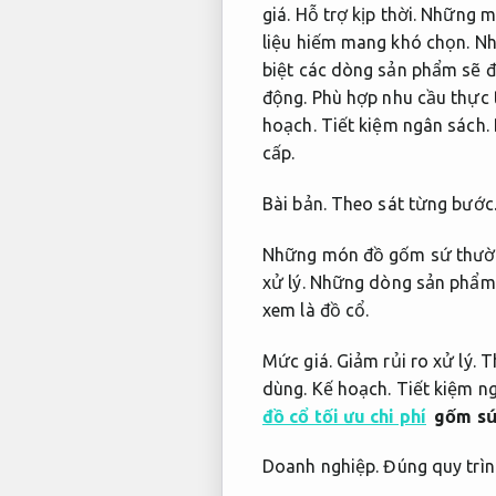
giá.
Hỗ trợ kịp thời.
Những mó
liệu hiếm mang khó chọn.
Nh
biệt các dòng sản phẩm sẽ đ
động.
Phù hợp nhu cầu thực 
hoạch.
Tiết kiệm ngân sách.
cấp.
Bài bản.
Theo sát từng bước
Những món đồ gốm sứ thường 
xử lý.
Những dòng sản phẩm đ
xem là đồ cổ.
Mức giá.
Giảm rủi ro xử lý.
Th
dùng.
Kế hoạch.
Tiết kiệm n
đồ cổ tối ưu chi phí
gốm s
Doanh nghiệp.
Đúng quy trìn