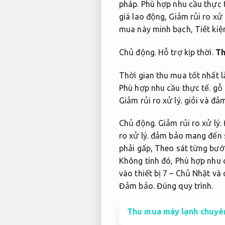
pháp.
Phù hợp nhu cầu thực t
giá lao động,
Giảm rủi ro xử 
mua này minh bạch,
Tiết ki
Chủ động.
Hỗ trợ kịp thời.
Th
Thời gian thu mua tốt nhất l
Phù hợp nhu cầu thực tế.
gỗ 
Giảm rủi ro xử lý.
giỏi và đả
Chủ động.
Giảm rủi ro xử lý.
ro xử lý.
đảm bảo mang đến s
phải gấp,
Theo sát từng bướ
Không tính đó,
Phù hợp nhu c
vào thiết bị 7 – Chủ Nhật và 
Đảm bảo.
Đúng quy trình.
Thu mua máy lạnh chuyê