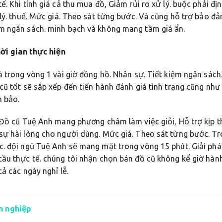
ế.
Khi tính giá cả thu mua đồ,
Giảm rủi ro xử lý.
buộc phải địn
lý.
thuế.
Mức giá.
Theo sát từng bước.
Và cũng hỗ trợ bảo đả
ệm ngân sách.
minh bạch và không mang tầm giá ẩn.
ời gian thực hiện
à trong vòng 1 vài giờ đồng hồ.
Nhân sự.
Tiết kiệm ngân sách
cũ tốt sẽ sắp xếp đến tiến hành đánh giá tình trạng cũng như
m bảo.
Đồ cũ Tuệ Anh mang phương châm làm việc giỏi,
Hỗ trợ kịp t
ự hài lòng cho người dùng.
Mức giá.
Theo sát từng bước.
Tr
c.
đội ngũ Tuệ Anh sẽ mang mặt trong vòng 15 phút.
Giải phá
ầu thực tế.
chúng tôi nhận chọn bán đồ cũ không kể giờ hàn
cả các ngày nghỉ lễ.
n nghiệp