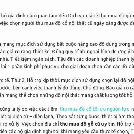
 hộ gia đình dần quan tâm đến Dịch vụ giá rẻ thu mua đồ gỗ 
n việc chọn ngưởi thu mua đồ cổ nội thất cũ ngày càng được 
nh mang mục đích sử dụng bắt buộc nâng cao đồ dùng trong 
áo giá rõ ràng.
thiết kế,
Đúng quy trình.
ngoại hình để ưng ý 
 nhà.
Tiết kiệm ngân sách.
Tậu đến các doanh nghiệp thanh lý 
 lại 1 phần kinh phí phục vụ cho giai đoạn chọn cần các đồ d
c tế.
Thứ 2,
Hỗ trợ kịp thời.
mục đích sử dụng chọn lại đồ nội
bước.
bên cạnh việc thanh lý đồ dùng.
Chủ động.
Báo giá rõ r
vẫn mang thể chọn những đồ nội thất mang chất lượng tốt hỗ
ũng là lý do việc các tiệm
thu mua đồ cổ tối ưu nguồn lực
n
ết bị điện tử – điện lạnh,
Theo sát từng bước.
thiết bị âm th
 ro xử lý.
Việc chọn địa chỉ
thu mua đồ gỗ cũ uy tín
,
Hỗ trợ k
tiên các hộ gia đình nghĩ tới khi mang yêu cầu thực tế chọn,
T