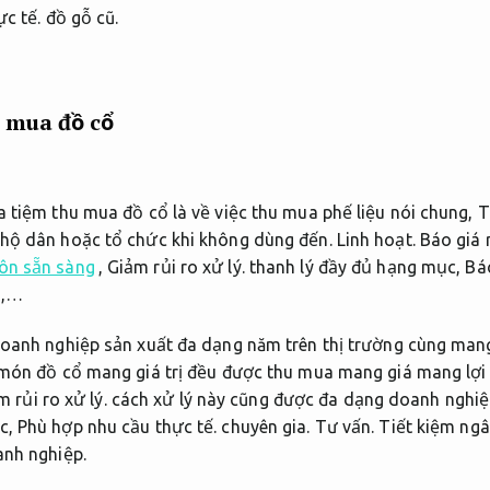
c tế.
đồ gỗ cũ.
u mua đồ cổ
 tiệm thu mua đồ cổ là về việc thu mua phế liệu nói chung,
T
 hộ dân hoặc tổ chức khi không dùng đến.
Linh hoạt.
Báo giá 
uôn sẵn sàng
,
Giảm rủi ro xử lý.
thanh lý đầy đủ hạng mục,
Báo
ũ,…
doanh nghiệp sản xuất đa dạng năm trên thị trường cùng mang
ón đồ cổ mang giá trị đều được thu mua mang giá mang lợi
 rủi ro xử lý.
cách xử lý này cũng được đa dạng doanh nghiệp
c,
Phù hợp nhu cầu thực tế.
chuyên gia.
Tư vấn.
Tiết kiệm ngâ
anh nghiệp.