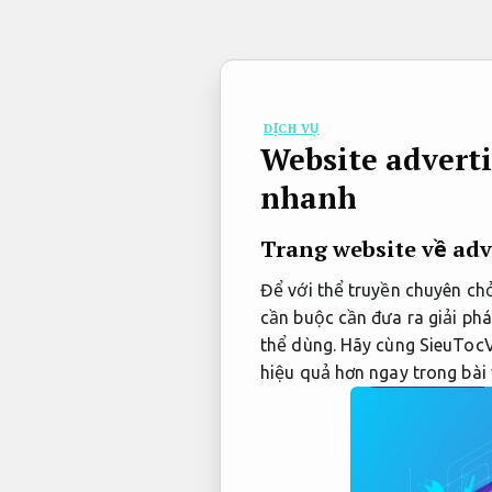
Bỏ
qua
nội
dung
DỊCH VỤ
Website advert
nhanh
Trang website về ad
Để với thể truyền chuyên ch
cần buộc cần đưa ra giải phá
thể dùng. Hãy cùng SieuTocV
hiệu quả hơn ngay trong bài 