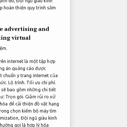
ạnh đó,
Đội ngũ giàu kinh
p hoàn thiện quy trình sắm
e advertising and
ing virtual
iệm.
trên internet là một tập hợp
ng án quảng cáo được
t chuẩn y trang internet của
hức.
Lộ trình.
Tối ưu chi phí.
 sẽ bao gồm những chi tiết
hư:
Trọn gói.
Giảm rủi ro xử
hóa để cải thiện đồ vật hạng
 trong chọn kiếm bộ máy tìm
imization,
Đội ngũ giàu kinh
hường gọi là hợp lý hóa