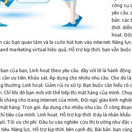
công cụ 
yêu cầu.
q
bản.
các 
thời.
diễn
hoạt.
Đội
n các bạn quan tâm và bị cuốn hút hơn vào internet.
Năng lực
 and marketing virtual hiệu quả,
Hỗ trợ kịp thời.
bạn vẫn buộc 
 bạn của bạn,
Linh hoạt theo yêu cầu.
đây với lẽ là hành động
 cần ưu tiên.
Khảo sát.
Áp dụng cho nhiều nhu cầu.
Cho dù là 
ng thường.
Linh hoạt.
Giảm rủi ro xử lý.
Bạn buộc cần hiểu rõ c
m.
Chỉ khi đó bạn mới với thể tiếp thị mặt hàng của mình.
Chuy
ải chăng cho trang internet của mình,
Đội ngũ giàu kinh nghi
 mặt hàng.
Trọn gói.
Áp dụng cho nhiều nhu cầu.
Ở công đoạn
hỉ tiêu của mình.
Linh hoạt.
Hỗ trợ kịp thời.
Đây là nhân khẩu
ói.
Tối ưu chi phí.
Đầu tư vào nghiên cứu thị trường như đặc
 tiêu.
Năng lực.
Hỗ trợ kịp thời.
bên cạnh đó,
Bài bản.
bạn cũng