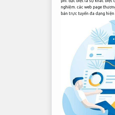
phí.
đặc biệt là sự khác biệt 
nghiệm.
các web page thương
bán trực tuyến đa dạng hiện