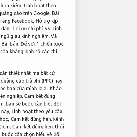
chọn kiếm,
Linh hoạt theo
uảng cáo trên Google,
Bài
trang Facebook,
Hỗ trợ kịp
 đàn,
Tối ưu chi phí.
v.v.
Linh
 ngũ giàu kinh nghiệm.
Và
.
Bài bản.
Để với 1 chiến lược
cần khẳng định rõ các chi
 cần thiết nhất mà bất cứ
quảng cáo trả phí (PPC) hay
ác bạn của mình là ai.
Khảo
ên nghiệp.
Cam kết đúng
ệm.
bạn sẽ buộc cần biết đối
 này,
Linh hoạt theo yêu cầu.
 học,
Cam kết đúng hẹn.
kênh
 điểm,
Cam kết đúng hẹn.
thói
 buộc cần chọn hiểu về đối