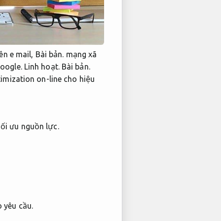
ên e mail,
Bài bản.
mạng xã
google.
Linh hoạt.
Bài bản.
mization on-line cho hiệu
ối ưu nguồn lực.
o yêu cầu.