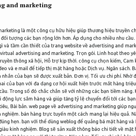
ing and marketing
marketing là một công cụ hữu hiệu giúp thương hiệu truyền 
 đối tượng các bạn rộng lớn hơn.
Áp dụng cho nhiều nhu cầu.
gì và tầm cần thiết của trang website về advertising and mar
virtual advertising and marketing.
Trọn gói.
Linh hoạt theo yê
ruyền thông xã hội,
Hỗ trợ kịp thời.
công cụ chọn kiếm,
Cam k
deo và e mail để tiếp thị mặt hàng hoặc Dịch vụ.
Ngân sách.
B
n nhắn của bạn sẽ được xuất bản.
Đơn vị.
Tối ưu chi phí.
Nhờ 
ai của bạn với đa dạng cơ hội xuất hiện trước mắt hàng triệu
cầu.
Trong số đó chắc chắn sẽ với những các bạn tiềm năng.
 động lực sắm hàng và giúp tăng tỷ lệ chuyển đổi tới các bạn
tiêu,
Bài bản.
web page về advertising and marketing giúp ng
h nghiệm.
bán hàng trực tuyến một cách mang lại hiệu quả.
Nă
đúng hẹn.
bạn với thể dùng weblog để quảng bá mặt hàng và
giàu kinh nghiệm.
Blog sẽ sản xuất thông báo chi tiết về mặt