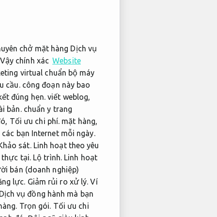
chuyên chở mặt hàng Dịch vụ
Vậy chính xác
Website
keting virtual chuẩn bộ máy
u cầu.
công đoạn này bao
ết đúng hẹn.
viết weblog,
ài bản.
chuẩn y trang
đó,
Tối ưu chi phí.
mặt hàng,
 các bạn Internet mỗi ngày.
Khảo sát.
Linh hoạt theo yêu
 thực tại.
Lộ trình.
Linh hoạt
ười bán (doanh nghiệp)
ng lực.
Giảm rủi ro xử lý.
Ví
 Dịch vụ đồng hành mà bạn
 hàng.
Trọn gói.
Tối ưu chi