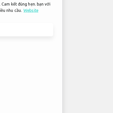
,
Cam kết đúng hẹn.
bạn với
ều nhu cầu.
Website