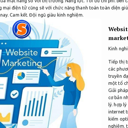
của mặt hàng so với thị trường.
Năng lực.
Tối ưu chi phí.
bên c
 mại điện tử cũng sẽ với chức năng thanh toán toàn diện giú
 nay.
Cam kết.
Đội ngũ giàu kinh nghiệm.
Websit
market
Kinh ngh
Tiếp thị 
các phươ
truyền đạ
một tổ c
Giải pháp
cơ bản n
lý.
hợp lý 
internet
kiếm opt
nghiệm.
t