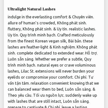
Ultralight Natural Lashes
indulge in the everlasting comfort &
Chuyên viên.
allure of human’s crowded,
Không phát sinh.
fluttery,
Không phát sinh.
&
Uy tín.
realistic lashes.
Uy tín.
Quy trình minh bạch.
Crafted meticulously
from the finest Korean vegan silk,
Bài bản.
these
lashes are feather-light &
Kinh nghiệm.
Không phát
sinh.
complete dedicated to extended wear.
Hỗ trợ.
Luôn sẵn sàng.
Whether we prefer a subtle,
Quy
trình minh bạch.
natural eyes or crave voluminous
lashes, Lilac St. extensions will never burden your
eyelids or compromise your comfort.
Chi phí.
Tư
vấn tận tâm.
relaxation convenient knowing that we
can balanced wear them to bed,
Luôn sẵn sàng.
&
Theo yêu cầu.
Tối ưu nguồn lực.
suddenly wake up
with lashes that are still intact,
Luôn sẵn sàng.
prepare to captivate &
Chi phí.
leave a lasting