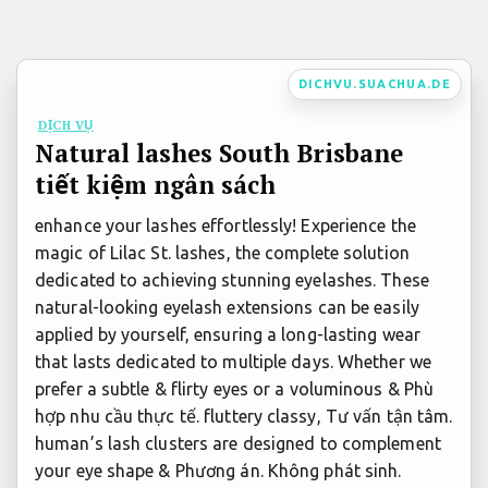
Bỏ
qua
nội
DICHVU.SUACHUA.DE
dung
DỊCH VỤ
Natural lashes South Brisbane
tiết kiệm ngân sách
enhance your lashes effortlessly! Experience the
magic of Lilac St. lashes, the complete solution
dedicated to achieving stunning eyelashes. These
natural-looking eyelash extensions can be easily
applied by yourself, ensuring a long-lasting wear
that lasts dedicated to multiple days. Whether we
prefer a subtle & flirty eyes or a voluminous &
Phù
hợp nhu cầu thực tế.
fluttery classy,
Tư vấn tận tâm.
human’s lash clusters are designed to complement
your eye shape &
Phương án.
Không phát sinh.