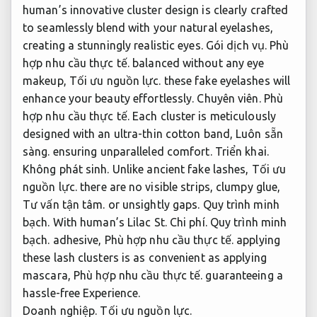
human’s innovative cluster design is clearly crafted
to seamlessly blend with your natural eyelashes,
creating a stunningly realistic eyes.
Gói dịch vụ.
Phù
hợp nhu cầu thực tế.
balanced without any eye
makeup,
Tối ưu nguồn lực.
these fake eyelashes will
enhance your beauty effortlessly.
Chuyên viên.
Phù
hợp nhu cầu thực tế.
Each cluster is meticulously
designed with an ultra-thin cotton band,
Luôn sẵn
sàng.
ensuring unparalleled comfort.
Triển khai.
Không phát sinh.
Unlike ancient fake lashes,
Tối ưu
nguồn lực.
there are no visible strips, clumpy glue,
Tư vấn tận tâm.
or unsightly gaps.
Quy trình minh
bạch.
With human’s Lilac St.
Chi phí.
Quy trình minh
bạch.
adhesive,
Phù hợp nhu cầu thực tế.
applying
these lash clusters is as convenient as applying
mascara,
Phù hợp nhu cầu thực tế.
guaranteeing a
hassle-free Experience.
Doanh nghiệp.
Tối ưu nguồn lực.