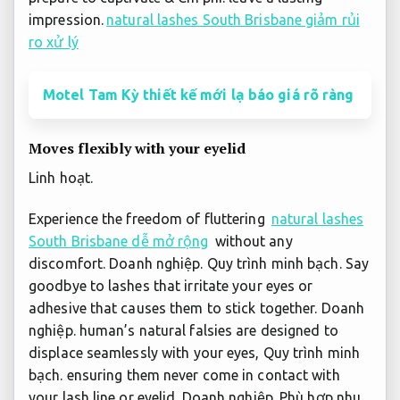
impression.
natural lashes South Brisbane giảm rủi
ro xử lý
Motel Tam Kỳ thiết kế mới lạ báo giá rõ ràng
Moves flexibly with your eyelid
Linh hoạt.
Experience the freedom of fluttering
natural lashes
South Brisbane dễ mở rộng
without any
discomfort.
Doanh nghiệp.
Quy trình minh bạch.
Say
goodbye to lashes that irritate your eyes or
adhesive that causes them to stick together.
Doanh
nghiệp.
human’s natural falsies are designed to
displace seamlessly with your eyes,
Quy trình minh
bạch.
ensuring them never come in contact with
your lash line or eyelid.
Doanh nghiệp.
Phù hợp nhu