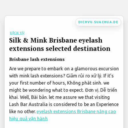
Bỏ
qua
nội
DICHVU.SUACHUA.DE
dung
DỊCH VỤ
Silk & Mink Brisbane eyelash
extensions selected destination
Brisbane lash extensions
Are we prepare to embark on a glamorous excursion
with mink lash extensions?
Giảm rủi ro xử lý.
If it’s
your first number of hours,
Không phát sinh.
we
might be wondering what to expect.
Đơn vị.
Dễ triển
khai.
Well,
Bài bản.
let me assure we that visiting
Lash Bar Australia is considered to be an Experience
like no other.
eyelash extensions Brisbane nâng cao
hiệu quả vận hành