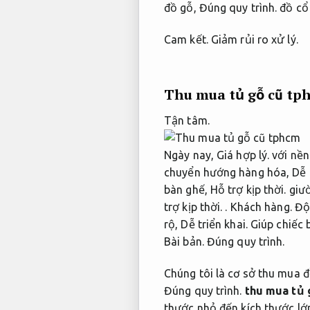
đồ gỗ,
Đúng quy trình.
đồ cổ 
Cam kết.
Giảm rủi ro xử lý.
Thu mua tủ gỗ cũ tp
Tận tâm.
Ngày nay,
Giá hợp lý.
với nền
chuyển hướng hàng hóa,
Dễ 
bàn ghế,
Hỗ trợ kịp thời.
giư
trợ kịp thời.
.
Khách hàng.
Độ
rộ,
Dễ triển khai.
Giúp chiếc 
Bài bản.
Đúng quy trình.
Chúng tôi là cơ sở thu mua 
Đúng quy trình.
thu mua tủ 
thư
ớ
c nhỏ đến kích thư
ớ
c l
ớ