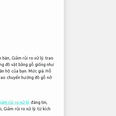
m bán,
Giảm rủi ro xử lý.
trao
g đồ vật bằng gỗ giống như
ăn hộ của bạn.
Mức giá.
Hỗ
rao chuyển hướng đồ gỗ nở
iảm rủi ro xử lý
đáng tin,
i,
Giảm rủi ro xử lý.
từ kích