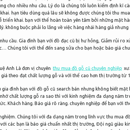
ng cho nhiều nhu cầu.
Lý do là chúng tôi luôn kiểm định kĩ c
khai.
hạn tiêu dùng quá lâu sẽ không được chúng tôi thu mua 
 triển khai.
bạn với thể hoàn toàn yên tâm bởi những mặt h
lý.
không buộc phải lo lắng về việc hàng nhái hàng giả nhưng n
nhu cầu.
Gia đình bạn với đồ đạc cũ bị hư hỏng,
Giảm rủi ro xử
c… Chúng tôi với thể đến sang sửa cho bạn hoặc báo giá ch
ệ Anh Là đơn vị chuyên
thu mua đồ gỗ cũ chuyên nghiệp
xư
giá theo đạt chất lượng gỗ và với thể cao hơn thị trường từ 
 gia đình bạn với đồ gỗ cũ search bán nhưng không biết mặt 
nhớ chất lượng gỗ ra sao thì với kinh nghiệm đa dạng năm tro
hức.
Khách hàng.
Báo giá rõ ràng.
chuyên nghiệp để bạn với thể
 nghiệm.
Chúng tôi với đa dạng năm trong lĩnh vực thu mua đ
ới các bạn là báo giá chuẩn nhất thị trường,
Đội ngũ giàu ki