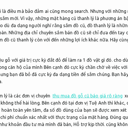
 là điều mà bảo đảm ai cũng mong search. Nhưng với những
ể sắm mới. Vì vậy, những mặt hàng cũ thanh lý là phương án 
cho dù đa dạng người nghĩ rằng sắm đồ cũ, đồ thanh lý là nhữ
oàn. Những địa chỉ chuyên sắm bán đồ cũ sẽ chỉ đưa đến tay
 đồ cũ thanh lý còn với đến những lợi ích khác nữa. Hãy cùng
ệu gỗ với giá trị cực kỳ đắt đỏ để làm ra 1 đồ vật gì đó. cho 
ong căn hộ của mình Bên cạnh đó cực kỳ chần chờ về việc với
nhưng bạn đã bỏ đã cực kỳ đa dạng tiền để sắm chúng. Bạn h
.
m lý là các đơn vị chuyên
thu mua đồ gỗ cũ báo giá rõ ràng
xư
không thể hài lòng. Bên cạnh đó tại đơn vị Tuệ Anh thì khác, c
 hoàn toàn yên tâm, đa số đồ dùng của bạn sẽ được xem xét 
 chi phí chuẩn xác nhất với thực trạng của mặt hàng.
Đúng quy
ng như khoản đầu tư mà mình đã bán,
Hỗ trợ kịp thời.
cũng không