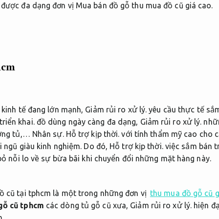
được đa dạng đơn vị Mua bán đồ gỗ thu mua đồ cũ giá cao.
hcm
 kinh tế đang lớn mạnh,
Giảm rủi ro xử lý.
yêu cầu thực tế sắ
triển khai.
đồ dùng ngày càng đa dạng,
Giảm rủi ro xử lý.
nhữn
ờng tủ,…
Nhân sự.
Hỗ trợ kịp thời.
với tính thẩm mỹ cao cho c
i ngũ giàu kinh nghiệm.
Do đó,
Hỗ trợ kịp thời.
việc sắm bán t
bỏ nỗi lo về sự bừa bãi khi chuyển đổi những mặt hàng này.
đồ cũ tại tphcm là một trong những đơn vị
thu mua đồ gỗ cũ g
gỗ cũ tphcm
các dòng tủ gỗ cũ xưa,
Giảm rủi ro xử lý.
hiện đạ
n.