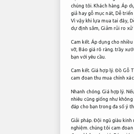
chúng tôi.
Khách hàng.
Áp dụ
giả hay gỗ mục nát,
Dễ triển 
Vì vậy khi lựa mua tai đây,
Dễ
dự định sắm,
Giảm rủi ro xử 
Cam kết.
Áp dụng cho nhiều 
vỡ,
Báo giá rõ ràng.
trầy xướ
bạn với yêu cầu.
Cam kết.
Giá hợp lý.
Đồ Gỗ Tu
cam đoan thu mua chính xác 
Nhanh chóng.
Giá hợp lý.
Nếu
nhiêu cũng giống như không 
đáp cho bạn trong đa số ý t
Giải pháp.
Đội ngũ giàu kinh
nghiệm.
chúng tôi cam đoan v