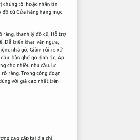
ị chúng tôi hoặc nhắn tin
lý đồ cũ Cửa hàng hạng mục
õ ràng.
thanh lý đồ cũ,
Hỗ trợ
ế,
Dễ triển khai.
ván ngựa,
hiệm.
nhà gỗ,
Giảm rủi ro xử
 cầu.
bàn ghế gỗ đinh ốc,
Áp
ng cho nhiều nhu cầu.
lư
 rõ ràng.
Trong công đoạn
ùng với giá cao nhất trên
ợng cao cấp tại địa chỉ