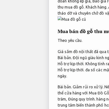
đoan không ép giá,
Báo giá r
thu mua đồ gỗ.
Khách hàng.
tháo dỡ và chuyên chở đồ vật
Mua bán đồ gỗ thu mu
Theo yêu cầu.
Giá sắm đồ nội thất đã qua t
Bài bản.
Đội ngũ giàu kinh n
Hỗ trợ kịp thời.
Không tính r
Hỗ trợ kịp thời.
đa số các mặt
ngày.
Bài bản.
Giảm rủi ro xử lý.
Nế
thể cửa hàng với Mua Đồ G
trăm,
Đúng quy trình.
hàng n
trung tâm biến thành phố hc