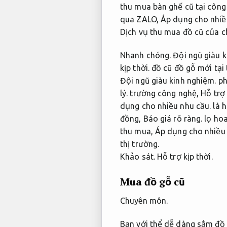
thu mua bàn ghế cũ tại công
qua ZALO,
Áp dụng cho nhiề
Dịch vụ thu mua đồ cũ của c
Nhanh chóng.
Đội ngũ giàu k
kịp thời.
đồ cũ đồ gỗ mới tại
Đội ngũ giàu kinh nghiệm.
ph
lý.
trường công nghệ,
Hỗ trợ 
dụng cho nhiều nhu cầu.
là h
đồng,
Báo giá rõ ràng.
lọ ho
thu mua,
Áp dụng cho nhiều 
thị trường.
Khảo sát.
Hỗ trợ kịp thời.
Mua đồ gỗ cũ
Chuyên môn.
Bạn với thể dễ dàng sắm đồ 