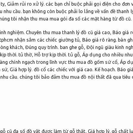
 ty,
Giảm rủi ro xử lý.
các bạn chỉ buộc phải gọi điện cho đơn v
u nhu cầu.
bạn không còn buộc phải lo lắng về vấn đề thanh 
húng tôi nhận thu mua mua gói đa số các mặt hàng từ đồ cũ.
inh nghiệm.
Chuyên thu mua thanh lý đồ cũ giá cao,
Báo giá r
 tphcm nhận sắm các chiếc giường tủ,
Báo giá rõ ràng.
bàn gh
òng khách,
Đúng quy trình.
ban ghe gỗ,
Đội ngũ giàu kinh ng
kịp thời.
tủ thờ,
Hỗ trợ kịp thời.
tủ gỗ,
Áp dụng cho nhiều nhu
àng chính ngạch trong lĩnh vực thu mua đồ gốm sứ cổ,
Áp dụ
a sứ,
Giá hợp lý.
đồ cổ các chiếc với giá cao.
Kế hoạch.
Báo giá
nhu cầu.
chúng tôi bảo đảm thu mua đồ nội thất đã qua tiêu d
gỗ cũ đa số đồ vật được làm từ gỗ thật,
Giá hợp lý.
gỗ chất lư