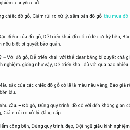
nghiệm.
chuyên chở.
g chiếc đồ gỗ,
Giảm rủi ro xử lý.
sắm bán đồ gỗ
thu mua đồ 
:
Đặc điểm của đồ gỗ,
Dễ triển khai.
đồ cổ có lẽ cực kỳ bền,
Báo
nếu biết bí quyết bảo quản.
ý.
– Với đồ gỗ,
Dễ triển khai.
với thể clear bằng bí quyết chà g
nh nghiệm.
giống như vậy,
Dễ triển khai.
dù với qua bao nhiêu 
Màu sắc của các chiếc đồ gỗ có lẽ là màu nâu vàng,
Báo giá r
bền lâu.
nhu cầu.
– Đồ gỗ,
Đúng quy trình.
đồ cổ với đến không gian c
g,
Giảm rủi ro xử lý.
đẳng cấp.
iểm cộng bền,
Đúng quy trình.
đẹp,
Đội ngũ giàu kinh nghiệm