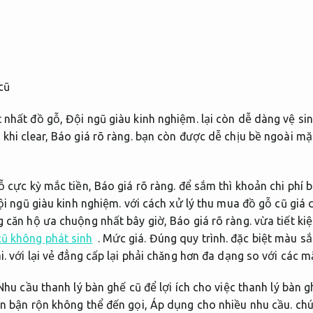
t nhất đồ gỗ,
Đội ngũ giàu kinh nghiệm.
lại còn dễ dàng vệ sin
khi clear,
Báo giá rõ ràng.
bạn còn được dễ chịu bề ngoài mặ
ỗ cực kỳ mắc tiền,
Báo giá rõ ràng.
để sắm thì khoản chi phí b
i ngũ giàu kinh nghiệm.
với cách xử lý thu mua đồ gỗ cũ giá 
ng căn hộ ưa chuộng nhất bây giờ,
Báo giá rõ ràng.
vừa tiết ki
ũ không phát sinh
.
Mức giá.
Đúng quy trình.
đặc biệt màu sắc
i.
với lại vẻ đẳng cấp lại phải chăng hơn đa dạng so với các m
hu cầu thanh lý bàn ghế cũ để lợi ích cho việc thanh lý bàn g
ạn bận rộn không thể đến gọi,
Áp dụng cho nhiều nhu cầu.
chú