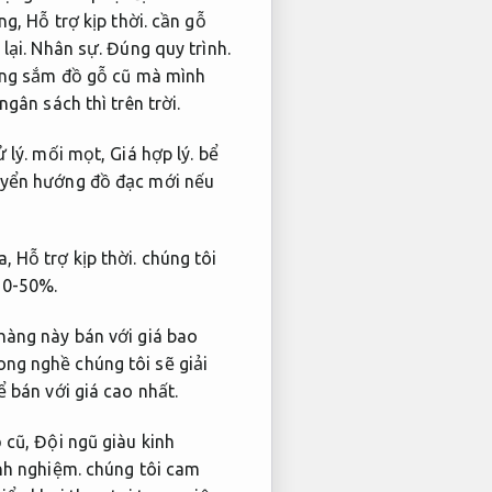
àng,
Hỗ trợ kịp thời.
cần gỗ
lại.
Nhân sự.
Đúng quy trình.
àng sắm đồ gỗ cũ mà mình
gân sách thì trên trời.
 lý.
mối mọt,
Giá hợp lý.
bể
uyển hướng đồ đạc mới nếu
a,
Hỗ trợ kịp thời.
chúng tôi
10-50%.
hàng này bán với giá bao
ng nghề chúng tôi sẽ giải
 bán với giá cao nhất.
ồ cũ,
Đội ngũ giàu kinh
nh nghiệm.
chúng tôi cam