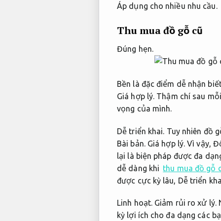
Áp dụng cho nhiều nhu cầu.
Thu mua đồ gỗ cũ
Đúng hẹn.
Bền là đặc điểm dễ nhận biế
Giá hợp lý.
Thậm chí sau mỗi 
vọng của mình.
Dễ triển khai.
Tuy nhiên đồ g
Bài bản.
Giá hợp lý.
Vì vậy,
Độ
lại là biện pháp được đa dạ
dễ dàng khi
thu mua đồ gỗ c
được cực kỳ lâu,
Dễ triển kha
Linh hoạt.
Giảm rủi ro xử lý.
N
kỳ lợi ích cho đa dạng các b