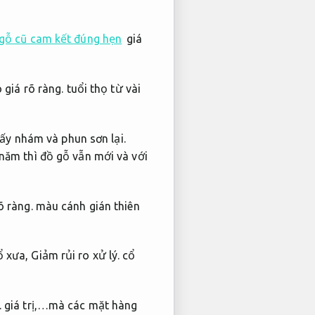
gỗ cũ cam kết đúng hẹn
giá
 giá rõ ràng.
tuổi thọ từ vài
iấy nhám và phun sơn lại.
năm thì đồ gỗ vẫn mới và với
õ ràng.
màu cánh gián thiên
ổ xưa,
Giảm rủi ro xử lý.
cổ
.
giá trị,…mà các mặt hàng