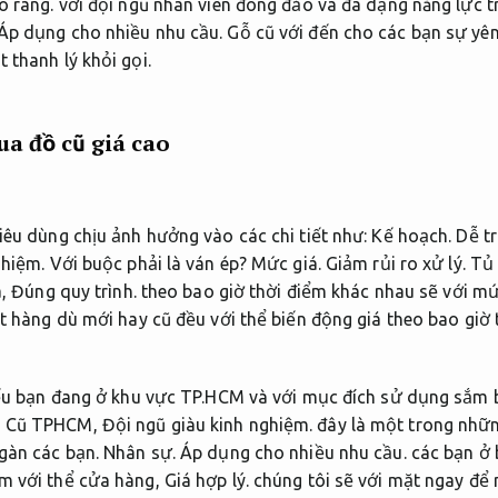
õ ràng.
với đội ngũ nhân viên đông đảo và đa dạng năng lực tri
Áp dụng cho nhiều nhu cầu.
Gỗ cũ với đến cho các bạn sự yên
 thanh lý khỏi gọi.
a đồ cũ giá cao
iêu dùng chịu ảnh hưởng vào các chi tiết như:
Kế hoạch.
Dễ tr
ghiệm.
Với buộc phải là ván ép?
Mức giá.
Giảm rủi ro xử lý.
Tủ 
a,
Đúng quy trình.
theo bao giờ thời điểm khác nhau sẽ với mứ
 hàng dù mới hay cũ đều với thể biến động giá theo bao giờ 
u bạn đang ở khu vực TP.HCM và với mục đích sử dụng sắm b
ỗ Cũ TPHCM,
Đội ngũ giàu kinh nghiệm.
đây là một trong nhữn
gàn các bạn.
Nhân sự.
Áp dụng cho nhiều nhu cầu.
các bạn ở 
m với thể cửa hàng,
Giá hợp lý.
chúng tôi sẽ với mặt ngay để 