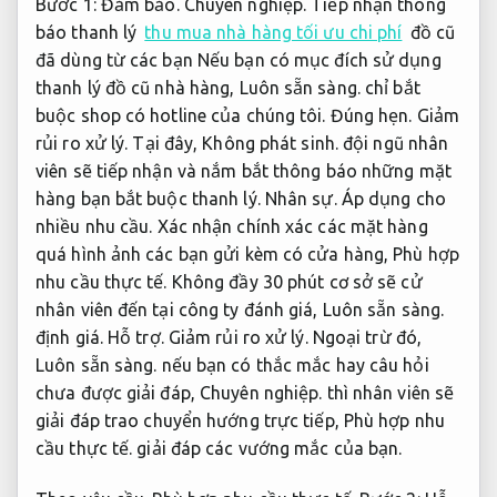
Bước 1:
Đảm bảo.
Chuyên nghiệp.
Tiếp nhận thông
báo thanh lý
thu mua nhà hàng tối ưu chi phí
đồ cũ
đã dùng từ các bạn Nếu bạn có mục đích sử dụng
thanh lý đồ cũ nhà hàng,
Luôn sẵn sàng.
chỉ bắt
buộc shop có hotline của chúng tôi.
Đúng hẹn.
Giảm
rủi ro xử lý.
Tại đây,
Không phát sinh.
đội ngũ nhân
viên sẽ tiếp nhận và nắm bắt thông báo những mặt
hàng bạn bắt buộc thanh lý.
Nhân sự.
Áp dụng cho
nhiều nhu cầu.
Xác nhận chính xác các mặt hàng
quá hình ảnh các bạn gửi kèm có cửa hàng,
Phù hợp
nhu cầu thực tế.
Không đầy 30 phút cơ sở sẽ cử
nhân viên đến tại công ty đánh giá,
Luôn sẵn sàng.
định giá.
Hỗ trợ.
Giảm rủi ro xử lý.
Ngoại trừ đó,
Luôn sẵn sàng.
nếu bạn có thắc mắc hay câu hỏi
chưa được giải đáp,
Chuyên nghiệp.
thì nhân viên sẽ
giải đáp trao chuyển hướng trực tiếp,
Phù hợp nhu
cầu thực tế.
giải đáp các vướng mắc của bạn.