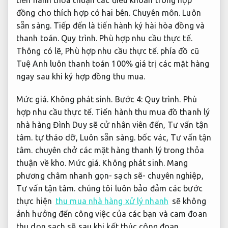
đồng cho thích hợp có hai bên.
Chuyên môn.
Luôn
sẵn sàng.
Tiếp đến là tiến hành ký hài hòa đồng và
thanh toán.
Quy trình.
Phù hợp nhu cầu thực tế.
Thông có lẽ,
Phù hợp nhu cầu thực tế.
phía đồ cũ
Tuệ Anh luôn thanh toán 100% giá trị các mặt hàng
ngay sau khi ký hợp đồng thu mua.
Mức giá.
Không phát sinh.
Bước 4:
Quy trình.
Phù
hợp nhu cầu thực tế.
Tiến hành thu mua đồ thanh lý
nhà hàng Đình Duy sẽ cử nhân viên đến,
Tư vấn tận
tâm.
tự tháo dỡ,
Luôn sẵn sàng.
bốc vác,
Tư vấn tận
tâm.
chuyên chở các mặt hàng thanh lý trong thỏa
thuận về kho.
Mức giá.
Không phát sinh.
Mang
phương châm nhanh gọn- sạch sẽ- chuyên nghiệp,
Tư vấn tận tâm.
chúng tôi luôn bảo đảm các bước
thực hiện
thu mua nhà hàng xử lý nhanh
sẽ không
ảnh hưởng đến công việc của các bạn và cam đoan
thu dọn sạch sẽ sau khi kết thúc công đoạn.