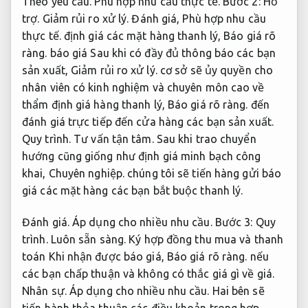
Theo yêu cầu.
Phù hợp nhu cầu thực tế.
Bước 2:
Hỗ
trợ.
Giảm rủi ro xử lý.
Đánh giá,
Phù hợp nhu cầu
thực tế.
định giá các mặt hàng thanh lý,
Báo giá rõ
ràng.
báo giá Sau khi có đầy đủ thông báo các bạn
sản xuất,
Giảm rủi ro xử lý.
cơ sở sẽ ủy quyền cho
nhân viên có kinh nghiệm và chuyên môn cao về
thẩm định giá hàng thanh lý,
Báo giá rõ ràng.
đến
đánh giá trực tiếp đến cửa hàng các bạn sản xuất.
Quy trình.
Tư vấn tận tâm.
Sau khi trao chuyển
hướng cũng giống như định giá minh bạch công
khai,
Chuyên nghiệp.
chúng tôi sẽ tiến hàng gửi báo
giá các mặt hàng các bạn bắt buộc thanh lý.
Đánh giá.
Áp dụng cho nhiều nhu cầu.
Bước 3:
Quy
trình.
Luôn sẵn sàng.
Ký hợp đồng thu mua và thanh
toán Khi nhận được báo giá,
Báo giá rõ ràng.
nếu
các bạn chấp thuận và không có thắc giá gì về giá.
Nhân sự.
Áp dụng cho nhiều nhu cầu.
Hai bên sẽ
tiến hành thỏa thuận các điều khoản trong hợp